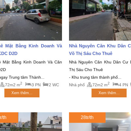
ê Mặt Bằng Kinh Doanh Và
Nhà Nguyên Căn Khu Dân 
KDC D2D
Võ Thị Sáu Cho Thuê
ê Mặt Bằng Kinh Doanh Và Căn
Nhà Nguyên Căn Khu Dân Cư 
D2D
Thị Sáu Cho Thuê
 ngay Trung tâm Thành...
- Khu trung tâm thành phố...
2
2
72m2 m
3 PN
2 WC
Nhà phố
72m2 m
4 PN
Xem thêm...
Xem thêm...
r/th
28tr/th