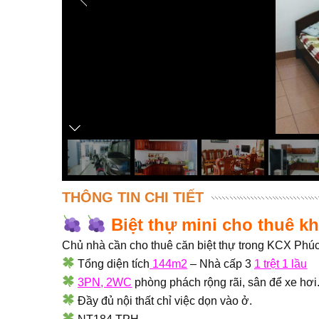
THÔNG TIN CHI TIẾT
Biệt thự mini cho thuê kh
Chủ nhà cần cho thuê căn biệt thự trong KCX Phúc 
Tổng diện tích
144m2
– Nhà cấp 3
1 trệt 1 lầu
3PN, 2WC
phòng phách rộng rãi, sân để xe hơi
Đầy đủ nội thất chỉ việc dọn vào ở.