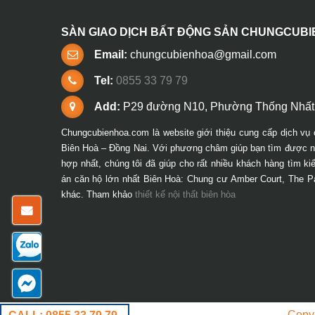
SÀN GIAO DỊCH BẤT ĐỘNG SẢN CHUNGCUB
Email:
chungcubienhoa@gmail.com
Tel:
0855 33 79 79
Add:
P29 đường N10, Phường Thống Nhất,
Chungcubienhoa.com là website giới thiệu cung cấp dịch vụ 
Biên Hoà – Đồng Nai. Với phương châm giúp bạn tìm được ng
hợp nhất, chúng tôi đã giúp cho rất nhiều khách hàng tìm k
án căn hộ lớn nhất Biên Hoà: Chung cư Amber Court, The P
khác. Tham khảo
thiết kế nội thất biên hòa
Copy