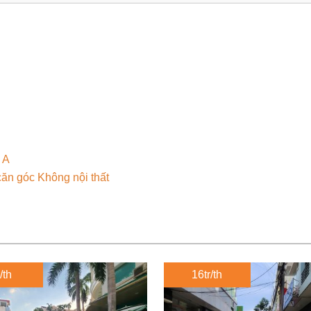
 A
ăn góc Không nội thất
/th
16tr/th