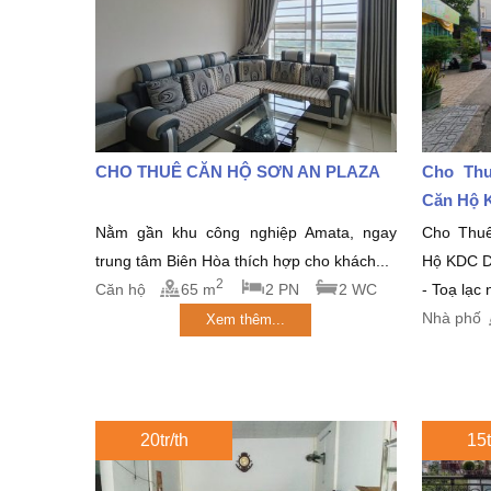
CHO THUÊ CĂN HỘ SƠN AN PLAZA
Cho Thu
Căn Hộ 
Nằm gần khu công nghiệp Amata, ngay
Cho Thu
trung tâm Biên Hòa thích hợp cho khách...
Hộ KDC 
2
Căn hộ
65 m
2 PN
2 WC
- Toạ lạc
Nhà phố
Xem thêm...
20tr/th
15t