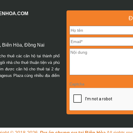
IENHOA.COM
Đ
 Biên Hòa, Đồng Nai
cho thuê các căn hộ tại thành phố
ôi nhà cho thuê thuận tiện và phù
iếm được căn hộ cho thuê tại 2 dự
agesus Plaza cùng nhiều địa điểm
Captcha
right © 2018-2026.
Dự án chung cư tại Biên Hòa
All rights re