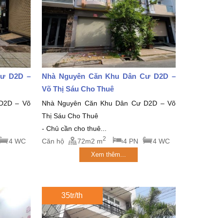
Cư D2D –
Nhà Nguyên Căn Khu Dân Cư D2D –
Võ Thị Sáu Cho Thuê
D2D – Võ
Nhà Nguyên Căn Khu Dân Cư D2D – Võ
Thị Sáu Cho Thuê
- Chủ cần cho thuê...
2
4 WC
Căn hộ
72m2 m
4 PN
4 WC
Xem thêm...
35tr/th