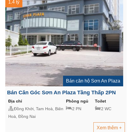
1.4 tỷ
Bán căn hộ Sơn An Plaza
Bán Căn Góc Sơn An Plaza Tầng Thấp 2PN
Địa chỉ
Phòng ngủ
Toilet
Đồng Khởi, Tam Hoà, Biên
2 PN
2 WC
Hoà, Đồng Nai
Xem thêm +