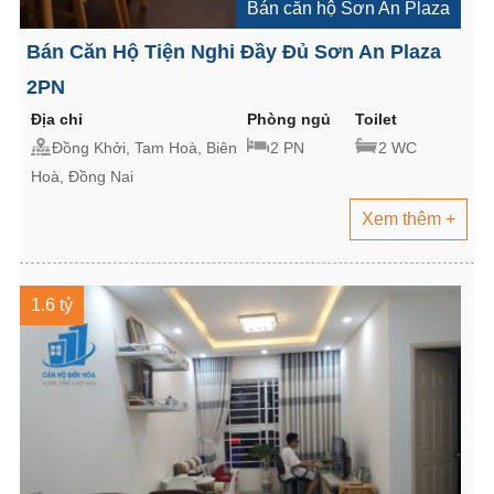
Bán căn hộ Sơn An Plaza
Bán Căn Hộ Tiện Nghi Đầy Đủ Sơn An Plaza
2PN
Địa chỉ
Phòng ngủ
Toilet
Đồng Khởi, Tam Hoà, Biên
2 PN
2 WC
Hoà, Đồng Nai
Xem thêm +
1.6 tỷ