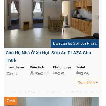
Bán căn hộ Sơn An Plaza
Căn Hộ Nhà Ở Xã Hội Sơn An PLAZA Cho
Thuê
Loại dự án
Diện tích
Phòng ngủ
Toilet
2
Căn hộ
70m2 m
2 PN
2 WC
Xem thêm +
7tr/th