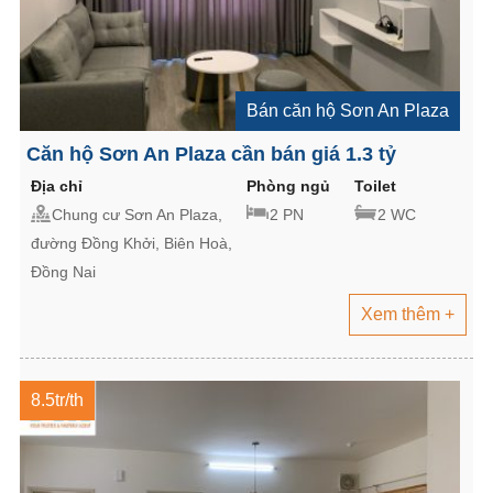
Bán căn hộ Sơn An Plaza
Căn hộ Sơn An Plaza cần bán giá 1.3 tỷ
Địa chỉ
Phòng ngủ
Toilet
Chung cư Sơn An Plaza,
2 PN
2 WC
đường Đồng Khởi, Biên Hoà,
Đồng Nai
Xem thêm +
8.5tr/th