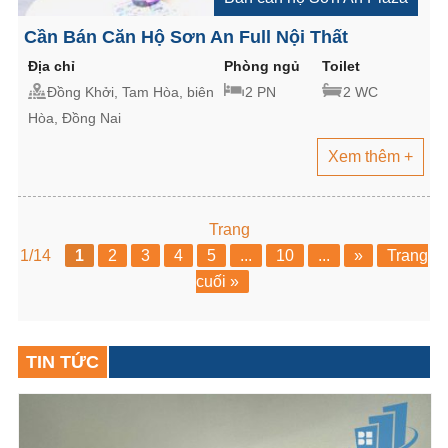
Cần Bán Căn Hộ Sơn An Full Nội Thất
Địa chỉ
Phòng ngủ
Toilet
Đồng Khởi, Tam Hòa, biên
2 PN
2 WC
Hòa, Đồng Nai
Xem thêm +
Trang
1/14
1
2
3
4
5
...
10
...
»
Trang
cuối »
TIN TỨC