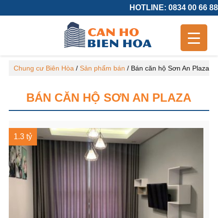
HOTLINE: 0834 00 66 88
Chung cư Biên Hòa
/
Sản phẩm bán
/
Bán căn hộ Sơn An Plaza
BÁN CĂN HỘ SƠN AN PLAZA
1.3 tỷ