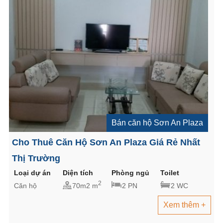
Bán căn hộ Sơn An Plaza
Cho Thuê Căn Hộ Sơn An Plaza Giá Rẻ Nhất
Thị Trường
Loại dự án
Diện tích
Phòng ngủ
Toilet
2
Căn hộ
70m2 m
2 PN
2 WC
Xem thêm +