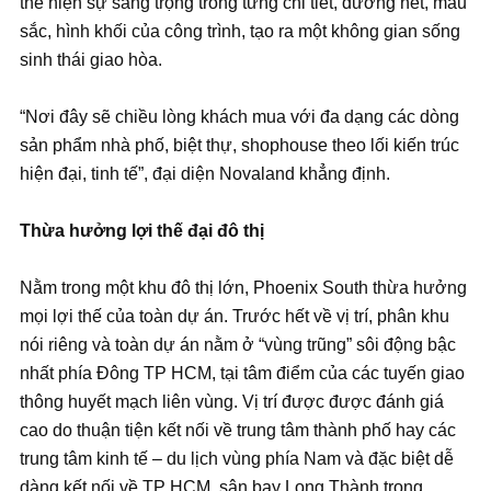
thể hiện sự sang trọng trong từng chi tiết, đường nét, màu
sắc, hình khối của công trình, tạo ra một không gian sống
sinh thái giao hòa.
“Nơi đây sẽ chiều lòng khách mua với đa dạng các dòng
sản phẩm nhà phố, biệt thự, shophouse theo lối kiến trúc
hiện đại, tinh tế”, đại diện Novaland khẳng định.
Thừa hưởng lợi thế đại đô thị
Nằm trong một khu đô thị lớn, Phoenix South thừa hưởng
mọi lợi thế của toàn dự án. Trước hết về vị trí, phân khu
nói riêng và toàn dự án nằm ở “vùng trũng” sôi động bậc
nhất phía Đông TP HCM, tại tâm điểm của các tuyến giao
thông huyết mạch liên vùng. Vị trí được được đánh giá
cao do thuận tiện kết nối về trung tâm thành phố hay các
trung tâm kinh tế – du lịch vùng phía Nam và đặc biệt dễ
dàng kết nối về TP HCM, sân bay Long Thành trong