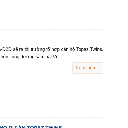
-D2D sẽ ra thị trường tổ hợp căn hộ Topaz Twins.
 trên cung đường sầm uất Võ...
Xem thêm +
HO DỰ ÁN TOPAZ TWINS