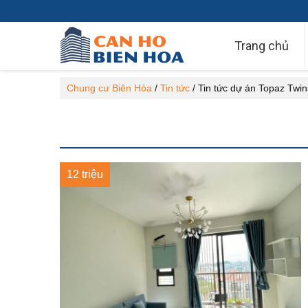
Trang chủ
Chung cư Biên Hòa
/
Tin tức
/
Tin tức dự án Topaz Twin
12 triệu