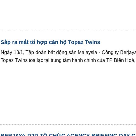
Sắp ra mắt tổ hợp căn hộ Topaz Twins
Ngày 13/1, Tập đoàn bất động sản Malaysia - Công ty Berjaya
Topaz Twins toạ lạc tại trung tâm hành chính của TP Biên Hoà,
BERJAYA-D2D TỔ CHỨC AGENCY BRIEFING DAY C