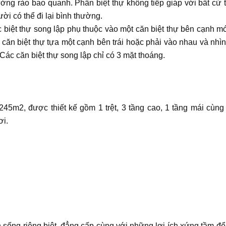
ờng rào bao quanh. Phần biệt thự không tiếp giáp với bất cứ 
ời có thể đi lại bình thường.
c biệt thự song lập phụ thuộc vào một căn biệt thự bên cạnh mớ
 2 căn biệt thự tựa một cạnh bên trái hoặc phải vào nhau và nhì
 Các căn biệt thự song lập chỉ có 3 mặt thoáng.
245m2, được thiết kế gồm 1 trệt, 3 tầng cao, 1 tầng mái cùn
ơi.
 sống riêng biệt, đẳng cấp cùng với những lợi ích xứng tầm