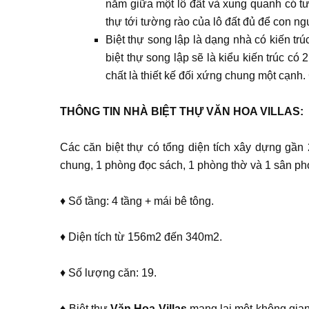
nằm giữa một lô đất và xung quanh có tư
thự tới tường rào của lô đất đủ để con ngư
Biệt thự song lập là dạng nhà có kiến trú
biệt thự song lập sẽ là kiểu kiến trúc có
chất là thiết kế đối xứng chung một cạnh.
THÔNG TIN NHÀ BIỆT THỰ VĂN HOA VILLAS:
Các căn biệt thự có tổng diện tích xây dựng gần 
chung, 1 phòng đọc sách, 1 phòng thờ và 1 sân ph
♦ Số tầng: 4 tầng + mái bê tông.
♦ Diện tích từ 156m2 đến 340m2.
♦ Số lượng căn: 19.
♦ Biệt thự
Văn Hoa Villas
mang lại một không gian