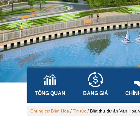
TỔNG QUAN
BẢNG GIÁ
CHÍN
Chung cư Biên Hòa
/
Tin tức
/
Biệt thự dự án Văn Hoa V