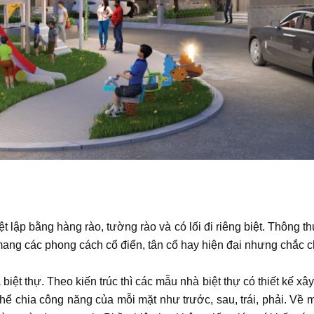
t lập bằng hàng rào, tường rào và có lối đi riêng biệt. Thông t
thự mang các phong cách cổ điển, tân cổ hay hiện đại nhưng chắ
 biệt thự. Theo kiến trúc thì các mẫu nhà biệt thự có thiết kế x
thể chia công năng của mỗi mặt như trước, sau, trái, phải. Về 