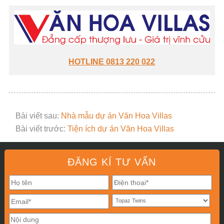
HOTLINE
0813 220 022
Bài viết sau:
Nhà mẫu dự án Văn Hoa Villas
Bài viết trước:
Tiện ích dự án Văn Hoa Villas
ĐĂNG KÍ TƯ VẤN