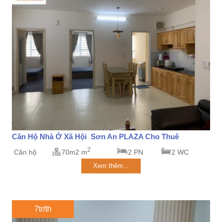
Căn Hộ Nhà Ở Xã Hội Sơn An PLAZA Cho Thuê
2
Căn hộ
70m2 m
2 PN
2 WC
Xem thêm...
7tr/th