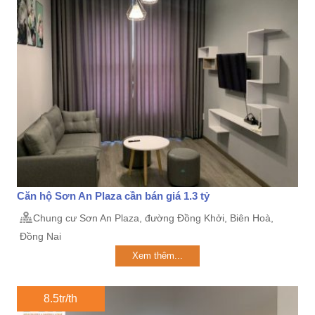
Căn hộ Sơn An Plaza cần bán giá 1.3 tỷ
Chung cư Sơn An Plaza, đường Đồng Khởi, Biên Hoà,
Đồng Nai
Xem thêm...
8.5tr/th