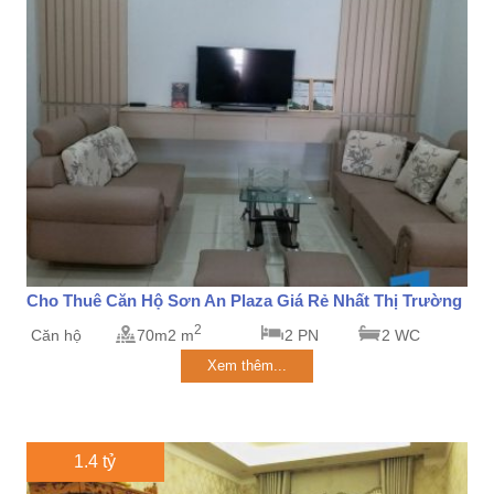
Cho Thuê Căn Hộ Sơn An Plaza Giá Rẻ Nhất Thị Trường
2
Căn hộ
70m2 m
2 PN
2 WC
Xem thêm...
1.4 tỷ