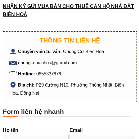
NH
Ậ
N KÝ G
Ử
I MUA BÁN CHO THUÊ C
Ă
N H
Ộ
NHÀ
ĐẤ
T
BIÊN HOÀ
THÔNG TIN LIÊN HỆ
Chuyên viên tư vấn:
Chung Cư Biên Hòa
chungcubienhoa@gmail.com
Hotline:
0855337979
Địa chỉ:
P29 đường N10, Phường Thống Nhất, Biên
Hòa, Đồng Nai
Form liên hệ nhanh
Họ tên
Email