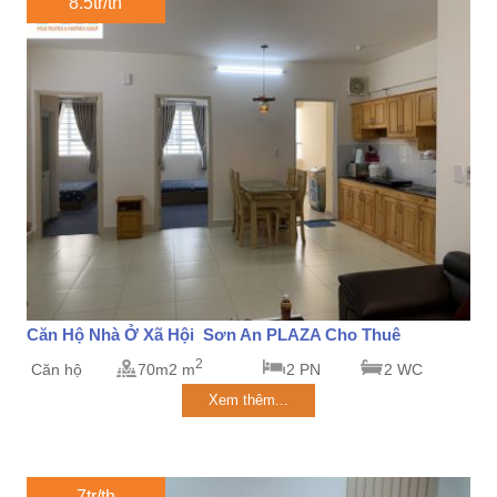
8.5tr/th
Căn Hộ Nhà Ở Xã Hội Sơn An PLAZA Cho Thuê
2
Căn hộ
70m2 m
2 PN
2 WC
Xem thêm...
7tr/th