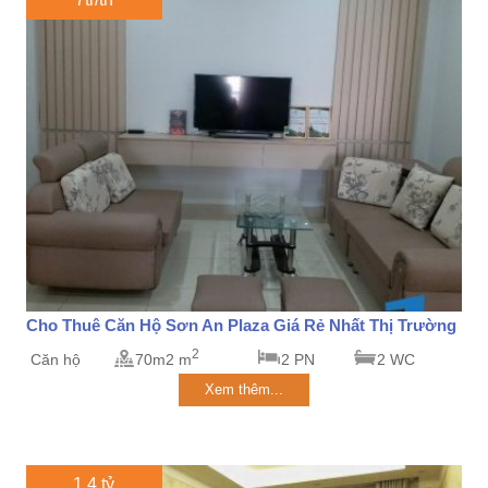
Cho Thuê Căn Hộ Sơn An Plaza Giá Rẻ Nhất Thị Trường
2
Căn hộ
70m2 m
2 PN
2 WC
Xem thêm...
1.4 tỷ