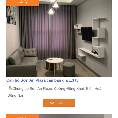
1.3 tỷ
Căn hộ Sơn An Plaza cần bán giá 1.3 tỷ
Chung cư Sơn An Plaza, đường Đồng Khởi, Biên Hoà,
Đồng Nai
Xem thêm...