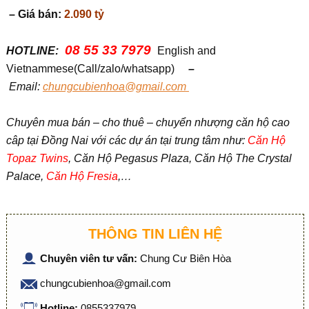
– Giá bán:
2.090 tỷ
08 55 33 7979
HOTLINE:
English and
Vietnammese(Call/zalo/whatsapp)
–
Em
ail:
chungcubienhoa@gmail.com
Chuyên mua bán – cho thuê – chuyển nhượng căn hộ cao
câp tại Đồng Nai với các dự án tại trung tâm như:
Căn Hộ
Topaz Twins
, Căn Hộ Pegasus Plaza, Căn Hộ The Crystal
Palace,
Căn Hộ Fresia
,…
THÔNG TIN LIÊN HỆ
Chuyên viên tư vấn:
Chung Cư Biên Hòa
chungcubienhoa@gmail.com
Hotline:
0855337979