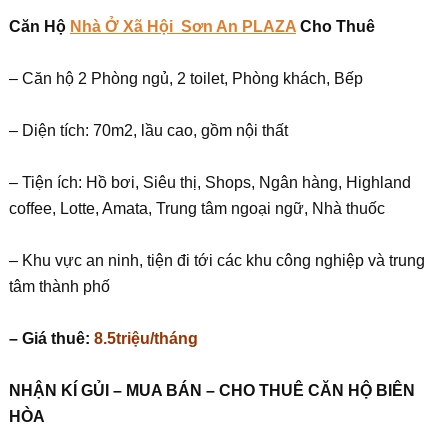
Căn Hộ
Nhà Ở Xã Hội Sơn An PLAZA
Cho Thuê
– Căn hộ 2 Phòng ngủ, 2 toilet, Phòng khách, Bếp
– Diện tích: 70m2, lầu cao, gồm nội thất
– Tiện ích: Hồ bơi, Siêu thị, Shops, Ngân hàng, Highland
coffee, Lotte, Amata, Trung tâm ngoại ngữ, Nhà thuốc
– Khu vực an ninh, tiện đi tới các khu công nghiệp và trung
tâm thành phố
– Giá thuê:
8.5triệu/tháng
NH
Ậ
N KÍ G
Ủ
I – MUA BÁN – CHO THUÊ C
Ă
N H
Ộ
BIÊN
HÒA