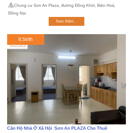
Chung cư Sơn An Plaza, đường Đồng Khởi, Biên Hoà,
Đồng Nai
Xem thêm...
8.5tr/th
Căn Hộ Nhà Ở Xã Hội Sơn An PLAZA Cho Thuê