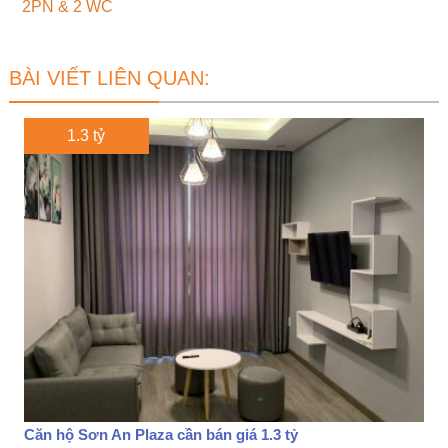
2PN & 2 WC
BÀI VIẾT LIÊN QUAN:
1.3 tỷ
Căn hộ Sơn An Plaza cần bán giá 1.3 tỷ