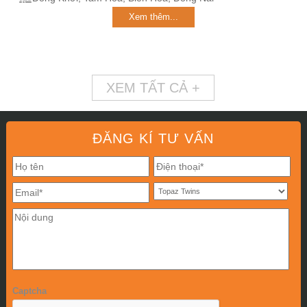
Xem thêm...
XEM TẤT CẢ +
ĐĂNG KÍ TƯ VẤN
Captcha