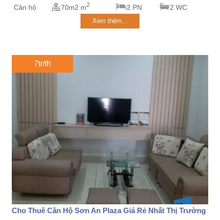
2
Căn hộ
70m2 m
2 PN
2 WC
Xem thêm...
7tr/th
Cho Thuê Căn Hộ Sơn An Plaza Giá Rẻ Nhất Thị Trường