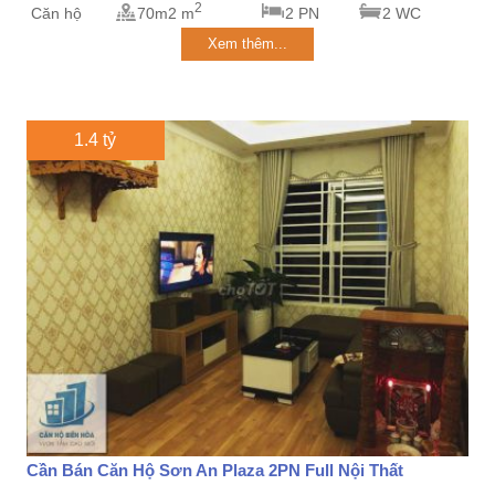
2
Căn hộ
70m2 m
2 PN
2 WC
Xem thêm...
1.4 tỷ
Cần Bán Căn Hộ Sơn An Plaza 2PN Full Nội Thất