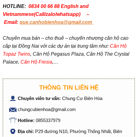
HOTLINE:
0834 00 66 88 English and
Vietnammese(Call/zalo/whatsapp) –
Email:
que.canhobienhoa@gmail.com
Chuyên mua bán – cho thuê – chuyển nhượng căn hộ cao
câp tại Đồng Nai với các dự án tại trung tâm như:
Căn Hộ
Topaz Twins
, Căn Hộ Pegasus Plaza, Căn Hộ The Crystal
Palace,
Căn Hộ Fresia
,…
THÔNG TIN LIÊN HỆ
Chuyên viên tư vấn:
Chung Cư Biên Hòa
chungcubienhoa@gmail.com
Hotline:
0855337979
Địa chỉ:
P29 đường N10, Phường Thống Nhất, Biên