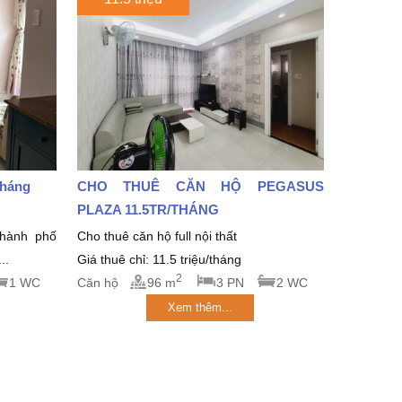
tháng
CHO THUÊ CĂN HỘ PEGASUS
PLAZA 11.5TR/THÁNG
thành phố
Cho thuê căn hộ full nội thất
..
Giá thuê chỉ: 11.5 triệu/tháng
2
1 WC
Căn hộ
96 m
3 PN
2 WC
Xem thêm...