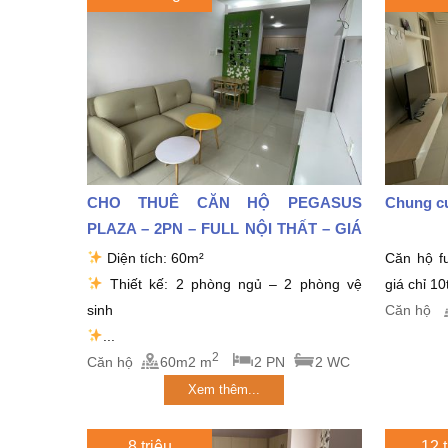
CHO THUÊ CĂN HỘ PEGASUS
Chung cư
PLAZA – 2PN – FULL NỘI THẤT – GIÁ
CHỈ 9...
Diện tích: 60m²
Căn hộ fu
Thiết kế: 2 phòng ngủ – 2 phòng vệ
giá chỉ 10
sinh
Căn hộ
...
2
Căn hộ
60m2 m
2 PN
2 WC
Xem thêm...
8 triệu
12 t