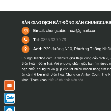
SÀN GIAO DỊCH BẤT ĐỘNG SẢN CHUNGCUB
Email:
chungcubienhoa@gmail.com
Tel:
0855 33 79 79
Add:
P29 đường N10, Phường Thống Nhất,
Chungcubienhoa.com là website giới thiệu cung cấp dịch vụ 
Biên Hoà – Đồng Nai. Với phương châm giúp bạn tìm được ng
hợp nhất, chúng tôi đã giúp cho rất nhiều khách hàng tìm k
án căn hộ lớn nhất Biên Hoà: Chung cư Amber Court, The P
khác. Tham khảo
thiết kế nội thất biên hòa