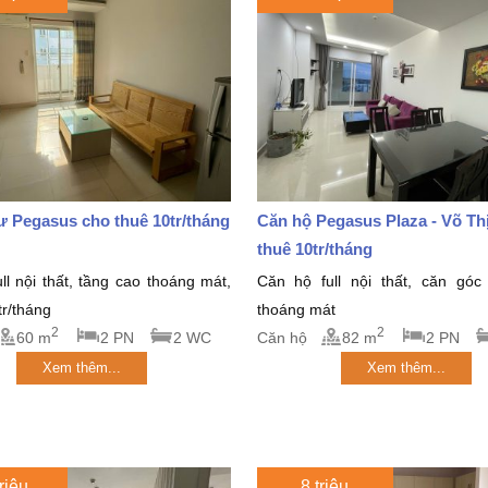
 Pegasus cho thuê 10tr/tháng
Căn hộ Pegasus Plaza - Võ Thị
thuê 10tr/tháng
ll nội thất, tầng cao thoáng mát,
Căn hộ full nội thất, căn góc
tr/tháng
thoáng mát
2
2
60 m
2 PN
2 WC
Căn hộ
82 m
2 PN
Xem thêm...
Xem thêm...
riệu
8 triệu