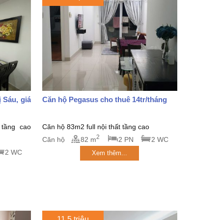
 Sáu, giá
Căn hộ Pegasus cho thuê 14tr/tháng
 tầng cao
Căn hộ 83m2 full nội thất tầng cao
2
Căn hộ
82 m
2 PN
2 WC
2 WC
Xem thêm...
11.5 triệu