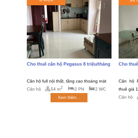
Cho thuê căn hộ Pegasus 8 triệu/tháng
Cho thuê
Căn hộ full nội thất, tầng cao thoáng mát
Căn hộ P
2
Căn hộ
54 m
2 PN
2 WC
thuê giá 
Căn hộ
Xem thêm...