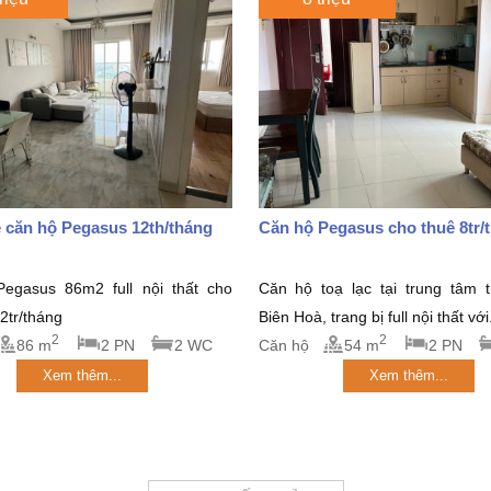
 căn hộ Pegasus 12th/tháng
Căn hộ Pegasus cho thuê 8tr/
egasus 86m2 full nội thất cho
Căn hộ toạ lạc tại trung tâm 
12tr/tháng
Biên Hoà, trang bị full nội thất với.
2
2
86 m
2 PN
2 WC
Căn hộ
54 m
2 PN
Xem thêm...
Xem thêm...