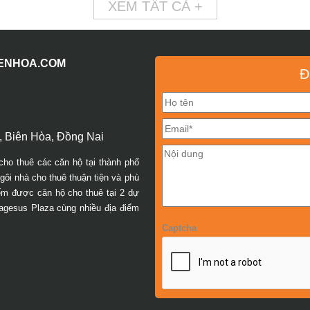
XEM TẤT CẢ +
IENHOA.COM
Đ
 Biên Hòa, Đồng Nai
cho thuê các căn hộ tại thành phố
ôi nhà cho thuê thuận tiện và phù
iếm được căn hộ cho thuê tại 2 dự
agesus Plaza cùng nhiều địa điểm
Captcha