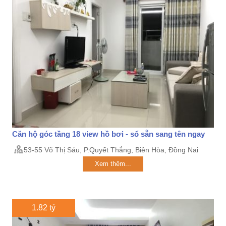
Căn hộ góc tầng 18 view hồ bơi - sổ sẵn sang tên ngay
53-55 Võ Thị Sáu, P.Quyết Thắng, Biên Hòa, Đồng Nai
Xem thêm...
1.82 tỷ