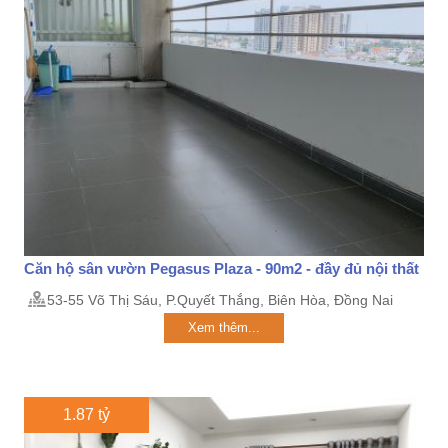
Căn hộ sân vườn Pegasus Plaza - 90m2 - đầy đủ nội thất
53-55 Võ Thị Sáu, P.Quyết Thắng, Biên Hòa, Đồng Nai
Xem thêm...
1.87 tỷ