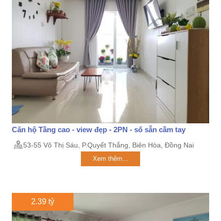
Căn hộ Tầng cao - view đẹp - 2PN - sổ sẵn cầm tay
53-55 Võ Thị Sáu, P.Quyết Thắng, Biên Hòa, Đồng Nai
Xem thêm...
2.39 tỷ