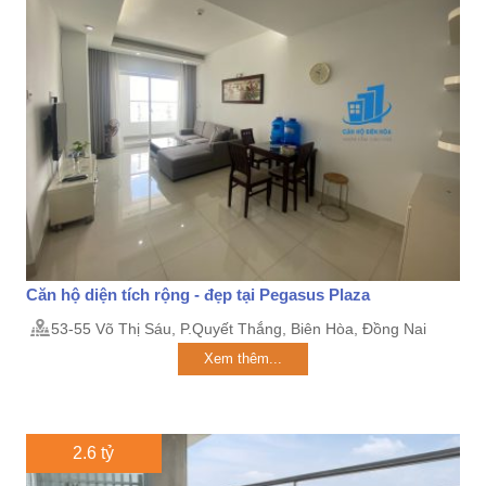
Căn hộ diện tích rộng - đẹp tại Pegasus Plaza
53-55 Võ Thị Sáu, P.Quyết Thắng, Biên Hòa, Đồng Nai
Xem thêm...
2.6 tỷ