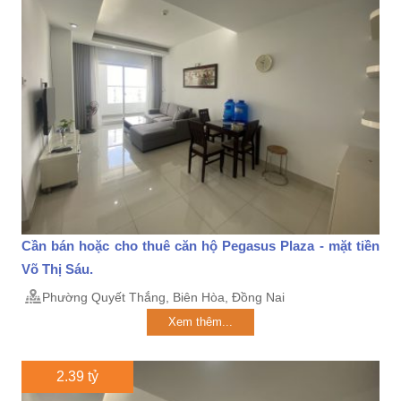
Cần bán hoặc cho thuê căn hộ Pegasus Plaza - mặt tiền
Võ Thị Sáu.
Phường Quyết Thắng, Biên Hòa, Đồng Nai
Xem thêm...
2.39 tỷ