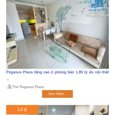
Pegasus Plaza tầng cao 2 phòng bán 1,85 tỷ đủ nội thất
...
The Pegasus Plaza
Xem thêm...
1,6 tỷ