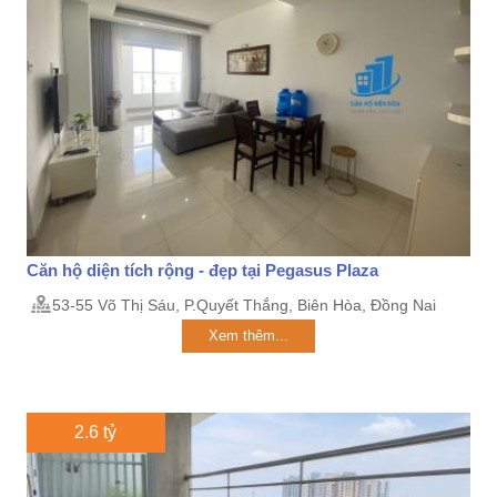
Căn hộ diện tích rộng - đẹp tại Pegasus Plaza
53-55 Võ Thị Sáu, P.Quyết Thắng, Biên Hòa, Đồng Nai
Xem thêm...
2.6 tỷ