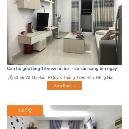
Căn hộ góc tầng 18 view hồ bơi - sổ sẵn sang tên ngay
53-55 Võ Thị Sáu, P.Quyết Thắng, Biên Hòa, Đồng Nai
Xem thêm...
1.82 tỷ