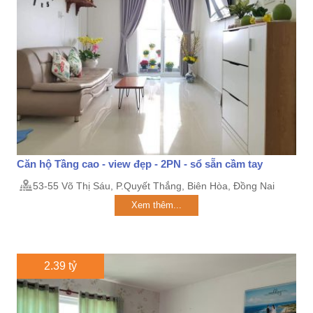
Căn hộ Tầng cao - view đẹp - 2PN - sổ sẵn cầm tay
53-55 Võ Thị Sáu, P.Quyết Thắng, Biên Hòa, Đồng Nai
Xem thêm...
2.39 tỷ