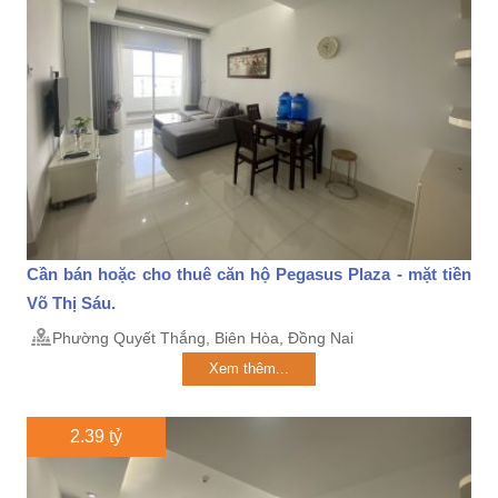
Cần bán hoặc cho thuê căn hộ Pegasus Plaza - mặt tiền
Võ Thị Sáu.
Phường Quyết Thắng, Biên Hòa, Đồng Nai
Xem thêm...
2.39 tỷ