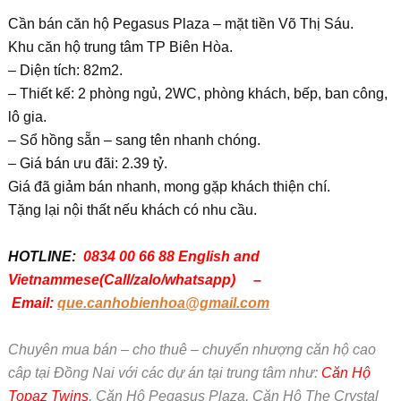
Cần bán căn hộ Pegasus Plaza – mặt tiền Võ Thị Sáu.
Khu căn hộ trung tâm TP Biên Hòa.
– Diện tích: 82m2.
– Thiết kế: 2 phòng ngủ, 2WC, phòng khách, bếp, ban công,
lô gia.
– Sổ hồng sẵn – sang tên nhanh chóng.
– Giá bán ưu đãi: 2.39 tỷ.
Giá đã giảm bán nhanh, mong gặp khách thiện chí.
Tặng lại nội thất nếu khách có nhu cầu.
HOTLINE:
0834 00 66 88 English and
Vietnammese(Call/zalo/whatsapp) –
Email:
que.canhobienhoa@gmail.com
Chuyên mua bán – cho thuê – chuyển nhượng căn hộ cao
câp tại Đồng Nai với các dự án tại trung tâm như:
Căn Hộ
Topaz Twins
, Căn Hộ Pegasus Plaza, Căn Hộ The Crystal