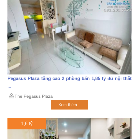
Pegasus Plaza tầng cao 2 phòng bán 1,85 tỷ đủ nội thất
...
The Pegasus Plaza
Xem thêm...
1,6 tỷ