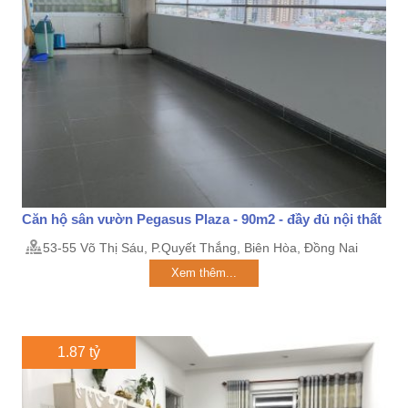
Căn hộ sân vườn Pegasus Plaza - 90m2 - đầy đủ nội thất
53-55 Võ Thị Sáu, P.Quyết Thắng, Biên Hòa, Đồng Nai
Xem thêm...
1.87 tỷ