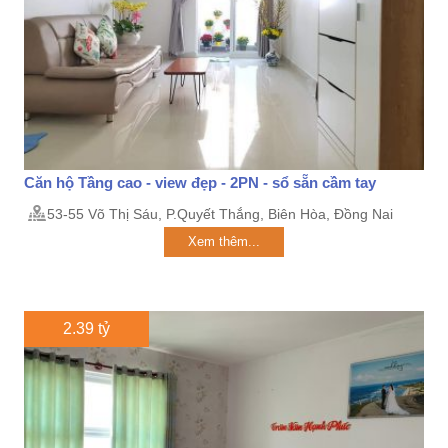
Căn hộ Tầng cao - view đẹp - 2PN - sổ sẵn cầm tay
53-55 Võ Thị Sáu, P.Quyết Thắng, Biên Hòa, Đồng Nai
Xem thêm...
2.39 tỷ