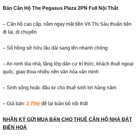
Bán Căn Hộ The Pegasus Plaza 2PN Full N
ội
Th
ấ
t
– Căn hộ cao cấp, nằm ngay mặt tiền Võ Thị Sáu thuận tiện
đi lại, di chuyển
– Sổ hồng sở hữu lâu dài sang tên nhanh chóng
– An ninh tòa nhà, tầng lớp dân cư trí thức, khách thuê ngoại
quốc, giao thoa nhiều nên văn hóa văn minh
– Sinh sống hoặc đầu tư cho thuê sinh lợi hàng năm
– Giá bán:
2.75tỷ
để lại toàn bộ nội thất
NH
Ậ
N KÝ G
Ử
I MUA BÁN CHO THUÊ C
Ă
N H
Ộ
NHÀ
ĐẤ
T
BIÊN HOÀ