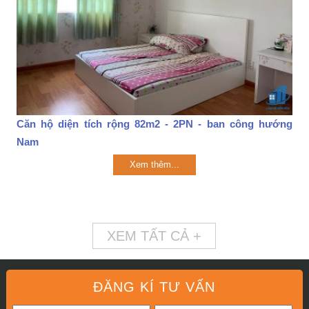
Căn hộ diện tích rộng 82m2 - 2PN - ban công hướng
Nam
Xem thêm...
XEM TẤT CẢ +
ĐĂNG KÍ TƯ VẤN