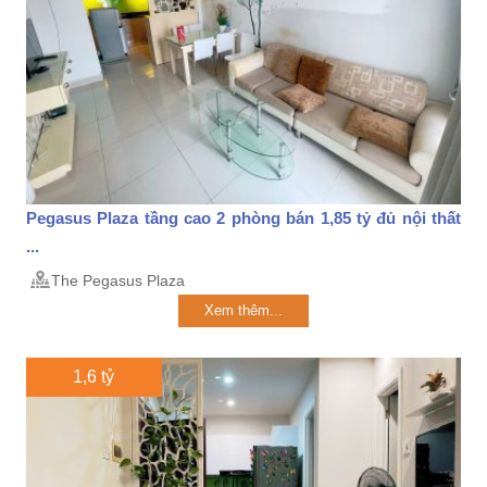
Pegasus Plaza tầng cao 2 phòng bán 1,85 tỷ đủ nội thất
...
The Pegasus Plaza
Xem thêm...
1,6 tỷ