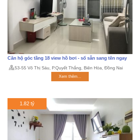
Căn hộ góc tầng 18 view hồ bơi - sổ sẵn sang tên ngay
53-55 Võ Thị Sáu, P.Quyết Thắng, Biên Hòa, Đồng Nai
Xem thêm...
1.82 tỷ