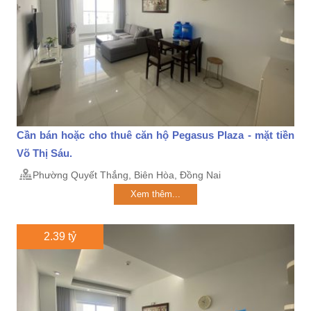
Cần bán hoặc cho thuê căn hộ Pegasus Plaza - mặt tiền
Võ Thị Sáu.
Phường Quyết Thắng, Biên Hòa, Đồng Nai
Xem thêm...
2.39 tỷ