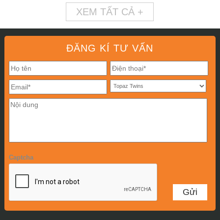
XEM TẤT CẢ +
ĐĂNG KÍ TƯ VẤN
Captcha