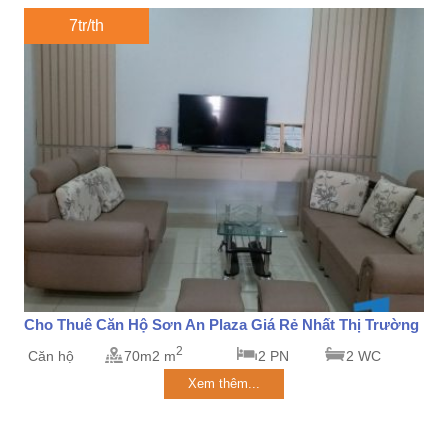
7tr/th
Cho Thuê Căn Hộ Sơn An Plaza Giá Rẻ Nhất Thị Trường
2
Căn hộ
70m2 m
2 PN
2 WC
Xem thêm...