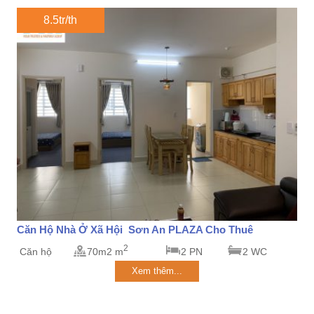
8.5tr/th
Căn Hộ Nhà Ở Xã Hội Sơn An PLAZA Cho Thuê
2
Căn hộ
70m2 m
2 PN
2 WC
Xem thêm...