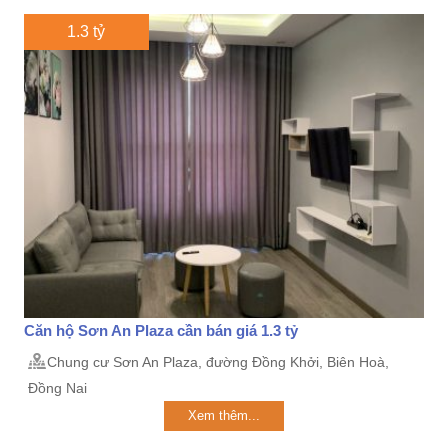
1.3 tỷ
Căn hộ Sơn An Plaza cần bán giá 1.3 tỷ
Chung cư Sơn An Plaza, đường Đồng Khởi, Biên Hoà,
Đồng Nai
Xem thêm...