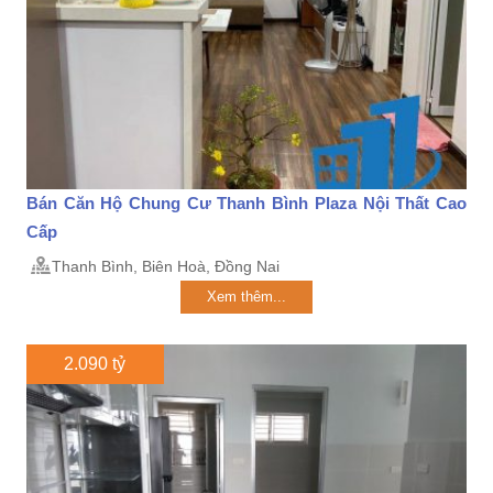
Bán Căn Hộ Chung Cư Thanh Bình Plaza Nội Thất Cao
Cấp
Thanh Bình, Biên Hoà, Đồng Nai
Xem thêm...
2.090 tỷ