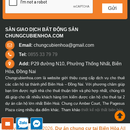
SÀN GIAO DỊCH BẤT ĐỘNG SẢN
CHUNGCUBIENHOA.COM
Email:
chungcubienhoa@gmail.com
Tel:
0855 33 79 79
Add:
P29 đường N10, Phường Thống Nhất, Biên
Hòa, Đồng Nai
Chungcubienhoa.com là website giới thiệu cung cấp dịch vụ cho thuê
các căn hộ tại thành phố Biên Hoà – Đồng Nai. Với phương châm giúp
bạn tìm được ngôi nhà cho thuê thuận tiện và phù hợp nhất, chúng tôi
đã giúp cho rất nhiều khách hàng tìm kiếm được căn hộ cho thuê tại 2
dự án căn hộ lớn nhất Biên Hoà: Chung cư Amber Court, The Pagesus
Plaza cùng nhiều địa điểm khác. Tham khảo
thiết kế nội thất biên hòa
Copyright © 2018-2026.
Dự án chung cư tại Biên Hòa
All