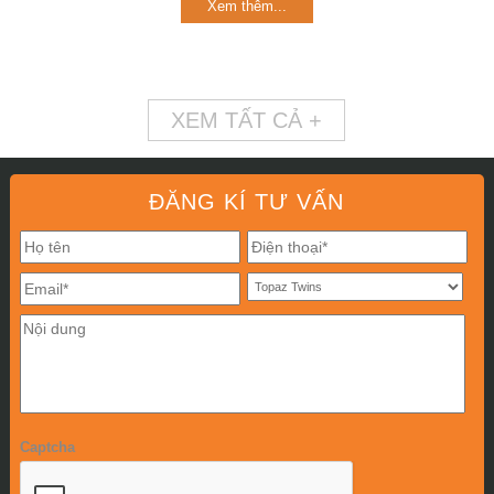
Xem thêm...
XEM TẤT CẢ +
ĐĂNG KÍ TƯ VẤN
Captcha