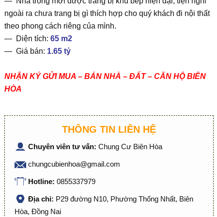
— Nhà trống mới được trang bị khu bếp hiện đại, tiện nghi
ngoài ra chưa trang bị gì thích hợp cho quý khách đi nội thất
theo phong cách riêng của mình.
— Diện tích:
65 m2
— Giá bán:
1.65 tỷ
NHẬN KÝ GỬI MUA – BÁN NHÀ – ĐẤT – CĂN HỘ BIÊN
HÒA
THÔNG TIN LIÊN HỆ
Chuyên viên tư vấn:
Chung Cư Biên Hòa
chungcubienhoa@gmail.com
Hotline:
0855337979
Địa chỉ:
P29 đường N10, Phường Thống Nhất, Biên
Hòa, Đồng Nai