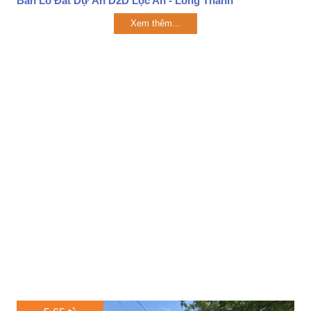
Bán Lô Đất Dự Án D2D Lộc An - Long Thành
Xem thêm...