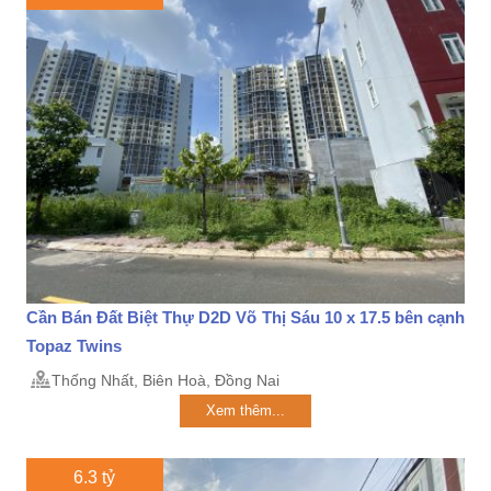
Cần Bán Đất Biệt Thự D2D Võ Thị Sáu 10 x 17.5 bên cạnh
Topaz Twins
Thống Nhất, Biên Hoà, Đồng Nai
Xem thêm...
6.3 tỷ