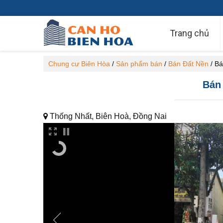
Trang chủ
Chung cư Biên Hòa
/
Sản phẩm bán
/
Bán Đất Nền
/
Bá
Bán
Thống Nhất, Biên Hoà, Đồng Nai