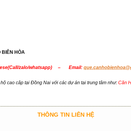
Ộ
BIÊN HÒA
mmese(Call/zalo/whatsapp) – Email:
que.canhobienhoa@
 cao câp tại Đồng Nai với các dự án tại trung tâm như:
Căn H
THÔNG TIN LIÊN HỆ