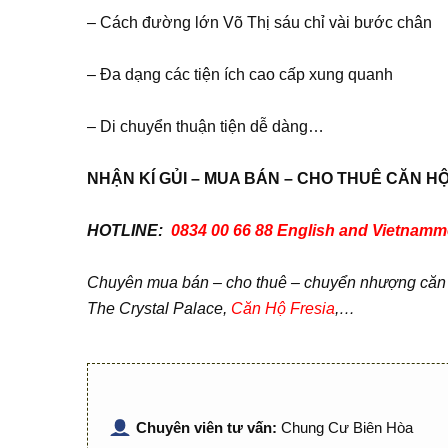
– Cách đường lớn Võ Thị sáu chỉ vài bước chân
– Đa dạng các tiện ích cao cấp xung quanh
– Di chuyển thuận tiện dễ dàng…
NH
Ậ
N KÍ G
Ủ
I – MUA BÁN – CHO THUÊ C
Ă
N H
HOTLINE:
0834 00 66 88 English and Vietna
Chuyên mua bán – cho thuê – chuyển nhượng căn hộ
The Crystal Palace,
Căn Hộ Fresia
,…
Chuyên viên tư vấn:
Chung Cư Biên Hòa