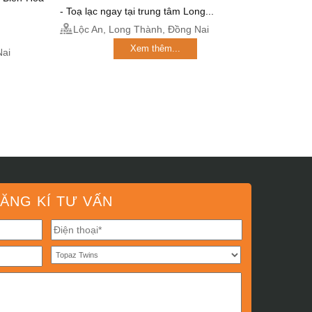
- Toạ lạc ngay tại trung tâm Long...
Lộc An, Long Thành, Đồng Nai
Xem thêm...
Nai
ĂNG KÍ TƯ VẤN