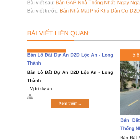
Bài viết sau:
Bán GẤP Nhà Thống Nhất Ngay Ngã
Bài viết trước:
Bán Nhà Mặt Phố Khu Dân Cư D2D –
BÀI VIẾT LIÊN QUAN:
Bán Lô Đất Dự Án D2D Lộc An - Long
5.6
Thành
Bán Lô Đất Dự Án D2D Lộc An - Long
Thành
- Vị trí dự án...
Xem thêm...
Bán Đất
Thống N
Bán Đất 