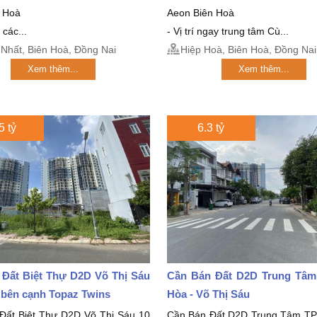
n Hoà
Aeon Biên Hoà
 các...
- Vị trí ngay trung tâm Cù...
Nhất, Biên Hoà, Đồng Nai
Hiệp Hoà, Biên Hoà, Đồng Nai
Xem thêm...
Xem thêm...
5 tỷ
6.3 tỷ
 Đất Biệt Thự D2D Võ Thị Sáu
Cần Bán Đất D2D Trung Tâm
5 bên cạnh Topaz Twins
Hòa - Võ Thị Sáu
Đất Biệt Thự D2D Võ Thị Sáu 10
Cần Bán Đất D2D Trung Tâm TP