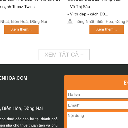
n cạnh Topaz Twins
- Võ Thị Sáu
- Vị trí đẹp - cách D9...
Nhất, Biên Hoà, Đồng Nai
Thống Nhất, Biên Hoà, Đồng 
Xem thêm...
Xem thêm...
XEM TẤT CẢ +
IENHOA.COM
Đ
 Biên Hòa, Đồng Nai
cho thuê các căn hộ tại thành phố
ôi nhà cho thuê thuận tiện và phù