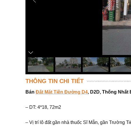
THÔNG TIN CHI TIẾT
Bán
Đất Mặt Tiền Đường D4
, D2D, Thống Nhất 
– DT: 4*18, 72m2
– Vị trí lô đất gần nhà thuốc Sĩ Mẫn, gần Trường 