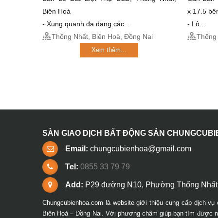
Biên Hoà
x 17.5 bê
- Xung quanh đa dạng các...
- Lô...
Thống Nhất, Biên Hoà, Đồng Nai
Thống 
Xem thêm...
SÀN GIAO DỊCH BẤT ĐỘNG SẢN CHUNGCUB
Email:
chungcubienhoa@gmail.com
Tel:
0855 33 79 79
Add:
P29 đường N10, Phường Thống Nhất,
Chungcubienhoa.com là website giới thiệu cung cấp dịch vụ 
Biên Hoà – Đồng Nai. Với phương châm giúp bạn tìm được ng