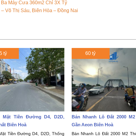
 Ba Máy Cưa 360m2 Chỉ 3X Tỷ
 Võ Thị Sáu, Biên Hòa – Đồng Nai
5 tỷ
60 tỷ
 Mặt Tiền Đường D4, D2D,
Bán Nhanh Lô Đất 2000 M
hất Biên Hoà
Gần Aeon Biên Hoà
Mặt Tiền Đường D4, D2D, Thống
Bán Nhanh Lô Đất 2000 M2 Th