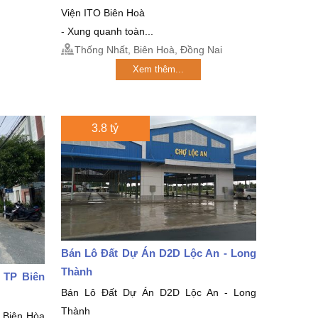
Viện ITO Biên Hoà
- Xung quanh toàn...
Thống Nhất, Biên Hoà, Đồng Nai
Xem thêm...
3.8 tỷ
Bán Lô Đất Dự Án D2D Lộc An - Long
Thành
 TP Biên
Bán Lô Đất Dự Án D2D Lộc An - Long
Thành
 Biên Hòa