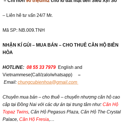
– Chỉ hơn
90 triệu/m2
cho lô đất mặt tiền Siêu Xịn Sò
– Liên hê tư vấn 24/7 Mr.
Mã SP: NB.009.TNH
NH
Ậ
N KÍ G
Ủ
I – MUA BÁN – CHO THUÊ C
Ă
N H
Ộ
BIÊN
HÒA
HOTLINE:
08 55 33 7979
English and
Vietnammese(Call/zalo/whatsapp)
–
Em
ail:
chungcubienhoa@gmail.com
Chuyên mua bán – cho thuê – chuyển nhượng căn hộ cao
câp tại Đồng Nai với các dự án tại trung tâm như:
Căn Hộ
Topaz Twins
, Căn Hộ Pegasus Plaza, Căn Hộ The Crystal
Palace,
Căn Hộ Fresia
,…