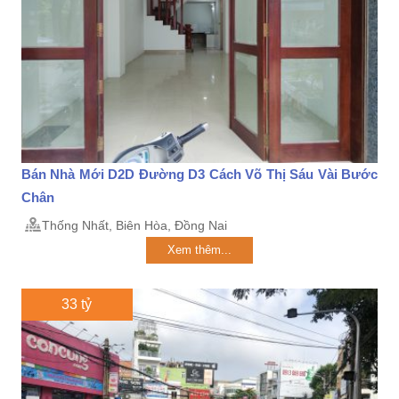
Bán Nhà Mới D2D Đường D3 Cách Võ Thị Sáu Vài Bước
Chân
Thống Nhất, Biên Hòa, Đồng Nai
Xem thêm...
33 tỷ