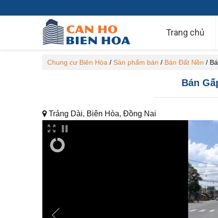
Trang chủ
Chung cư Biên Hòa
/
Sản phẩm bán
/
Bán Đất Nền
/
Bá
Bán Gấp
Trảng Dài, Biên Hòa, Đồng Nai