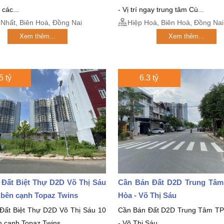
 các...
- Vị trí ngay trung tâm Cù...
Nhất, Biên Hoà, Đồng Nai
Hiệp Hoà, Biên Hoà, Đồng Nai
Xem thêm...
Xem thêm...
5 tỷ
6.3 tỷ
 Đất Biệt Thự D2D Võ Thị Sáu
Cần Bán Đất D2D Trung Tâm
5 bên cạnh Topaz Twins
Hòa - Võ Thị Sáu
Đất Biệt Thự D2D Võ Thị Sáu 10
Cần Bán Đất D2D Trung Tâm TP
n cạnh Topaz Twins
- Võ Thị Sáu