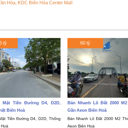
i Văn Hòa, KDC Biên Hòa Center Mall
5 tỷ
60 tỷ
 Mặt Tiền Đường D4, D2D,
Bán Nhanh Lô Đất 2000 M
hất Biên Hoà
Gần Aeon Biên Hoà
Mặt Tiền Đường D4, D2D, Thống
Bán Nhanh Lô Đất 2000 M2 Th
n Hoà
Aeon Biên Hoà