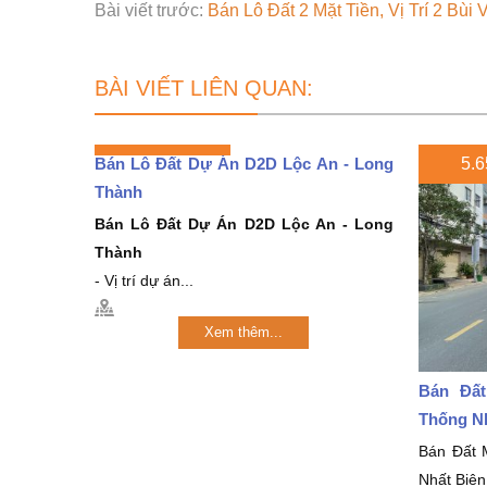
Bài viết trước:
Bán Lô Đất 2 Mặt Tiền, Vị Trí 2 Bù
BÀI VIẾT LIÊN QUAN:
Bán Lô Đất Dự Án D2D Lộc An - Long
5.6
Thành
Bán Lô Đất Dự Án D2D Lộc An - Long
Thành
- Vị trí dự án...
Xem thêm...
Bán Đất
Thống N
Bán Đất 
Nhất Biê