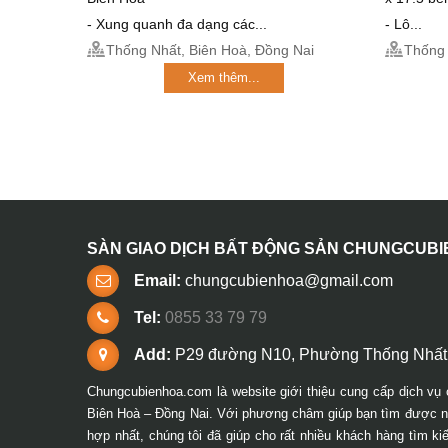
- Xung quanh đa dạng các...
- Lô...
Thống Nhất, Biên Hoà, Đồng Nai
Thống 
Xem thêm...
SÀN GIAO DỊCH BẤT ĐỘNG SẢN CHUNGCUB
Email:
chungcubienhoa@gmail.com
Tel:
0855 33 79 79
Add:
P29 đường N10, Phường Thống Nhất,
Chungcubienhoa.com là website giới thiệu cung cấp dịch vụ 
Biên Hoà – Đồng Nai. Với phương châm giúp bạn tìm được ng
hợp nhất, chúng tôi đã giúp cho rất nhiều khách hàng tìm k