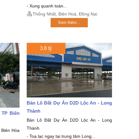
- Xung quanh toàn...
Thống Nhất, Biên Hoà, Đồng Nai
Xem thêm...
3.8 tỷ
Bán Lô Đất Dự Án D2D Lộc An - Long
Thành
 TP Biên
Bán Lô Đất Dự Án D2D Lộc An - Long
Thành
 Biên Hòa
- Toạ lạc ngay tại trung tâm Long...