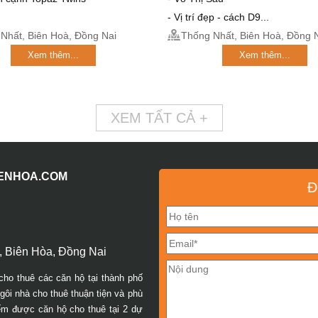
- Vị trí đẹp - cách D9...
Nhất, Biên Hoà, Đồng Nai
Thống Nhất, Biên Hoà, Đồng 
Xem thêm...
Xem thêm...
XEM TẤT CẢ +
IENHOA.COM
Đ
 Biên Hòa, Đồng Nai
cho thuê các căn hộ tại thành phố
ôi nhà cho thuê thuận tiện và phù
iếm được căn hộ cho thuê tại 2 dự