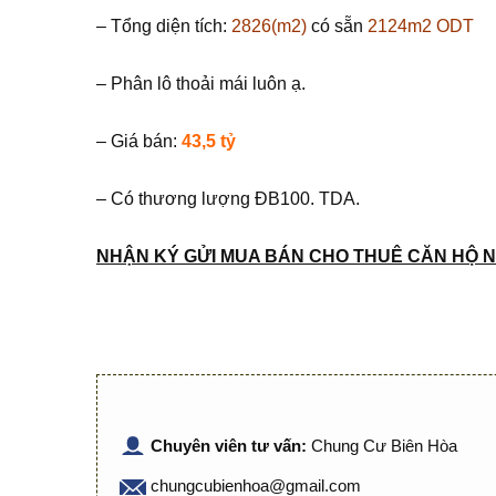
– Tổng diện tích:
2826(m2)
có sẵn
2124m2 ODT
– Phân lô thoải mái luôn ạ.
– Giá bán:
43,5 tỷ
– Có thương lượng ĐB100. TDA.
NHẬN KÝ GỬI MUA BÁN CHO THUÊ CĂN HỘ N
Chuyên viên tư vấn:
Chung Cư Biên Hòa
chungcubienhoa@gmail.com