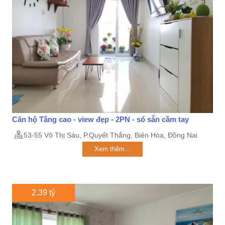
Căn hộ Tầng cao - view đẹp - 2PN - sổ sẵn cầm tay
53-55 Võ Thị Sáu, P.Quyết Thắng, Biên Hòa, Đồng Nai
Xem thêm...
2.39 tỷ