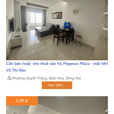
Cần bán hoặc cho thuê căn hộ Pegasus Plaza - mặt tiền
Võ Thị Sáu.
Phường Quyết Thắng, Biên Hòa, Đồng Nai
Xem thêm...
2.39 tỷ