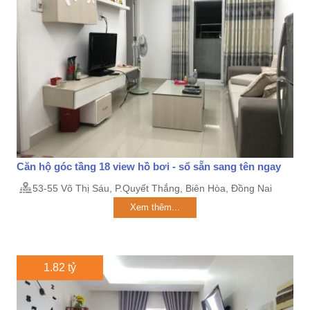
Căn hộ góc tầng 18 view hồ bơi - sổ sẵn sang tên ngay
53-55 Võ Thị Sáu, P.Quyết Thắng, Biên Hòa, Đồng Nai
Xem thêm...
1.82 tỷ