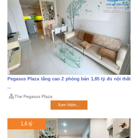
Pegasus Plaza tầng cao 2 phòng bán 1,85 tỷ đủ nội thất
...
The Pegasus Plaza
Xem thêm...
1,6 tỷ