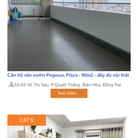
Căn hộ sân vườn Pegasus Plaza - 90m2 - đầy đủ nội thất
53-55 Võ Thị Sáu, P.Quyết Thắng, Biên Hòa, Đồng Nai
Xem thêm...
1.87 tỷ