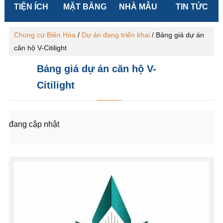
TIỆN ÍCH
MẶT BẰNG
NHÀ MẪU
TIN TỨC
Chung cư Biên Hòa
/
Dự án đang triển khai
/
Bảng giá dự án
căn hộ V-Citilight
Bảng giá dự án căn hộ V-
Citilight
đang cập nhật