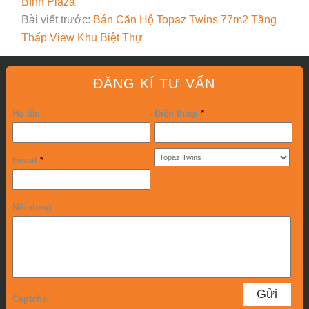
Bình Plaza
Bài viết trước:
Bán Căn Hộ Topaz Twins 77m2 Tầng
Thấp View Khu Biệt Thự
ĐĂNG KÍ TƯ VẤN
Họ tên
Điện thoại
*
Email
*
Nội dung
Captcha