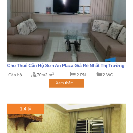
Cho Thuê Căn Hộ Sơn An Plaza Giá Rẻ Nhất Thị Trường
2
Căn hộ
70m2 m
2 PN
2 WC
Xem thêm...
1.4 tỷ