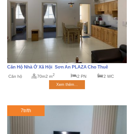
Căn Hộ Nhà Ở Xã Hội Sơn An PLAZA Cho Thuê
2
Căn hộ
70m2 m
2 PN
2 WC
Xem thêm...
7tr/th