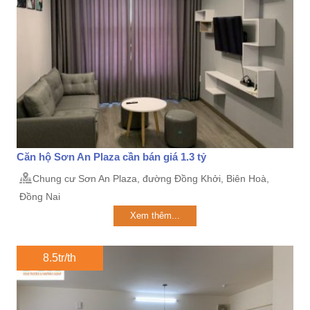
Căn hộ Sơn An Plaza cần bán giá 1.3 tỷ
Chung cư Sơn An Plaza, đường Đồng Khởi, Biên Hoà,
Đồng Nai
Xem thêm...
8.5tr/th