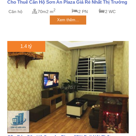
Cho Thuê Căn Hộ Sơn An Plaza Giá Rẻ Nhất Thị Trường
2
Căn hộ
70m2 m
2 PN
2 WC
Xem thêm...
1.4 tỷ