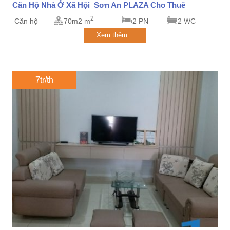
Căn Hộ Nhà Ở Xã Hội Sơn An PLAZA Cho Thuê
2
Căn hộ
70m2 m
2 PN
2 WC
Xem thêm...
7tr/th