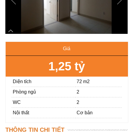
Giá
1,25 tỷ
Diện tích
72 m2
Phòng ngủ
2
WC
2
Nội thất
Cơ bản
THÔNG TIN CHI TIẾT