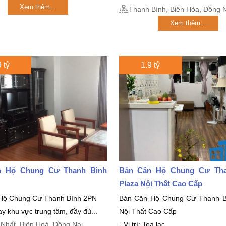
Xem thêm...
Thanh Bình, Biên Hòa, Đồng N
Xem thêm...
 tỷ
1.9 tỷ
n Hộ Chung Cư Thanh Bình
Bán Căn Hộ Chung Cư Tha
Plaza Nội Thất Cao Cấp
Hộ Chung Cư Thanh Bình 2PN
Bán Căn Hộ Chung Cư Thanh B
y khu vực trung tâm, đầy đủ...
Nội Thất Cao Cấp
Nhất, Biên Hoà, Đồng Nai
- Vị trí: Toạ lạc...