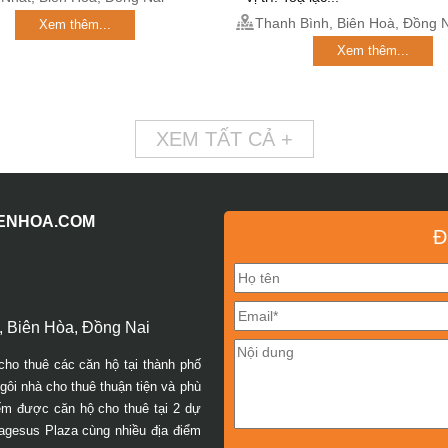
Thanh Bình, Biên Hoà, Đồng N
Xem thêm...
Xem thêm...
XEM TẤT CẢ +
IENHOA.COM
Đ
 Biên Hòa, Đồng Nai
cho thuê các căn hộ tại thành phố
ôi nhà cho thuê thuận tiện và phù
iếm được căn hộ cho thuê tại 2 dự
agesus Plaza cùng nhiều địa điểm