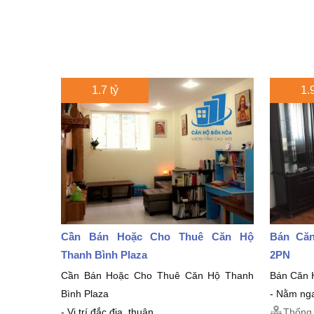
1.7 tỷ
1.9
Cần Bán Hoặc Cho Thuê Căn Hộ
Bán Că
Thanh Bình Plaza
2PN
Cần Bán Hoặc Cho Thuê Căn Hộ Thanh
Bán Căn 
Bình Plaza
- Nằm nga
- Vị trí đắc địa, thuận...
Thống 