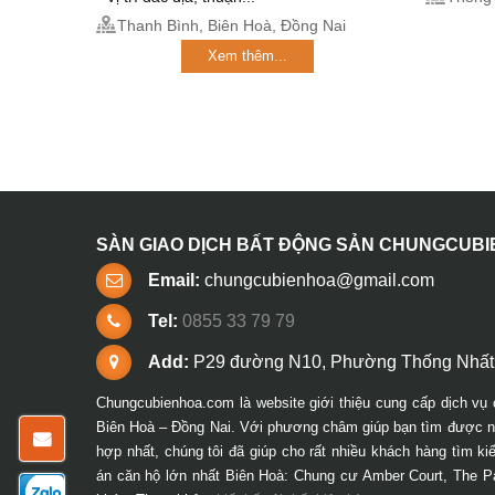
Thanh Bình, Biên Hoà, Đồng Nai
Xem thêm...
SÀN GIAO DỊCH BẤT ĐỘNG SẢN CHUNGCUB
Email:
chungcubienhoa@gmail.com
Tel:
0855 33 79 79
Add:
P29 đường N10, Phường Thống Nhất,
Chungcubienhoa.com là website giới thiệu cung cấp dịch vụ 
Biên Hoà – Đồng Nai. Với phương châm giúp bạn tìm được ng
hợp nhất, chúng tôi đã giúp cho rất nhiều khách hàng tìm k
án căn hộ lớn nhất Biên Hoà: Chung cư Amber Court, The P