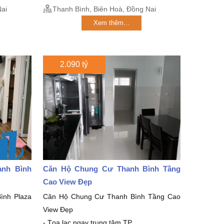
ai
Thanh Bình, Biên Hoà, Đồng Nai
Xem thêm...
2.090 tỷ
nh Bình
Căn Hộ Chung Cư Thanh Bình Tầng
Cao View Đẹp
ình Plaza
Căn Hộ Chung Cư Thanh Bình Tầng Cao
View Đẹp
- Tọa lạc ngay trung tâm TP...