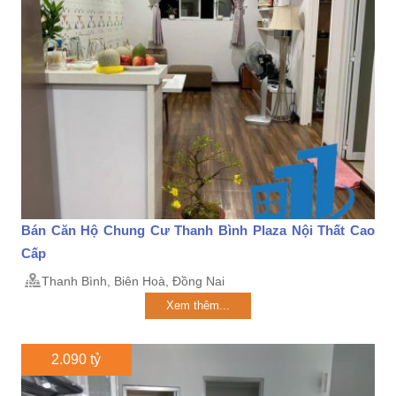
Bán Căn Hộ Chung Cư Thanh Bình Plaza Nội Thất Cao
Cấp
Thanh Bình, Biên Hoà, Đồng Nai
Xem thêm...
2.090 tỷ