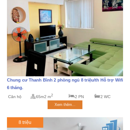
Chung cư Thanh Bình 2 phòng ngủ 8 triệu/th Hỗ trợ Wifi
6 tháng.
2
Căn hộ
65m2 m
2 PN
2 WC
Xem thêm...
8 triệu