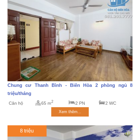
Chung cư Thanh Bình - Biên Hòa 2 phòng ngủ 8
triệu/tháng
2
Căn hộ
65 m
2 PN
2 WC
Xem thêm...
8 triệu