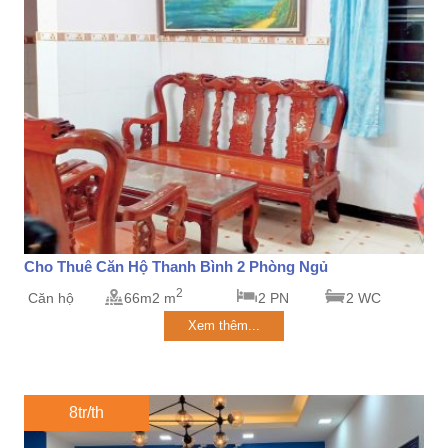
Cho Thuê Căn Hộ Thanh Bình 2 Phòng Ngủ
2
Căn hộ
66m2 m
2 PN
2 WC
Xem thêm...
8tr/th