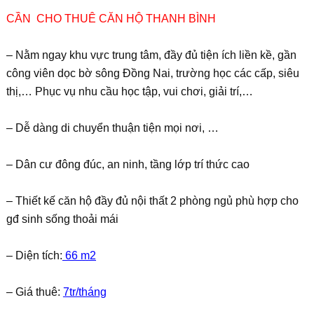
CẦN CHO THUÊ CĂN HỘ THANH BÌNH
– Nằm ngay khu vực trung tâm, đầy đủ tiện ích liền kề, gần
công viên dọc bờ sông Đồng Nai, trường học các cấp, siêu
thị,… Phục vụ nhu cầu học tập, vui chơi, giải trí,…
– Dễ dàng di chuyển thuận tiện mọi nơi, …
– Dân cư đông đúc, an ninh, tầng lớp trí thức cao
– Thiết kế căn hộ đầy đủ nội thất 2 phòng ngủ phù hợp cho
gđ sinh sống thoải mái
– Diện tích:
66 m2
– Giá thuê:
7tr/tháng