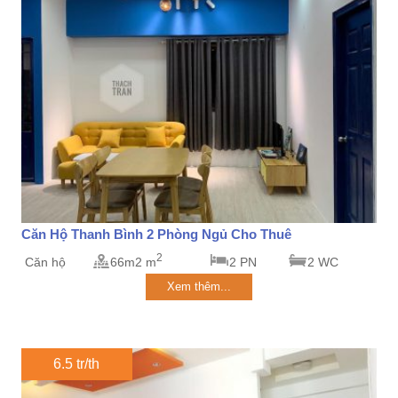
Căn Hộ Thanh Bình 2 Phòng Ngủ Cho Thuê
2
Căn hộ
66m2 m
2 PN
2 WC
Xem thêm...
6.5 tr/th