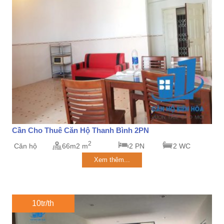
Cần Cho Thuê Căn Hộ Thanh Bình 2PN
2
Căn hộ
66m2 m
2 PN
2 WC
Xem thêm...
10tr/th