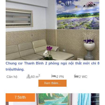
Chung cư Thanh Bình 2 phòng ngủ nội thất mới chỉ 8
triệu/tháng.
2
Căn hộ
60 m
2 PN
2 WC
Xem thêm...
7.5tr/th