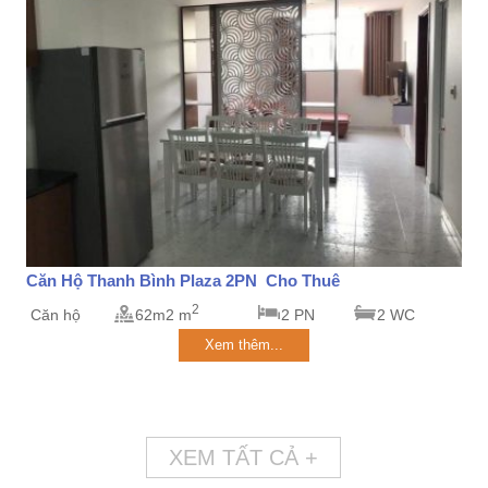
Căn Hộ Thanh Bình Plaza 2PN Cho Thuê
2
Căn hộ
62m2 m
2 PN
2 WC
Xem thêm...
XEM TẤT CẢ +