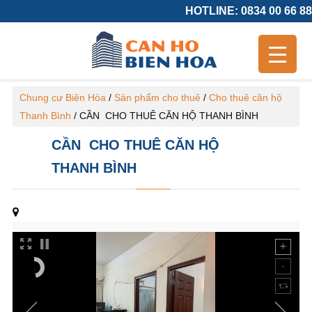
HOTLINE: 0834 00 66 88
Chung cư Biên Hòa
/
Sản phẩm cho thuê
/
Cho thuê căn hộ
Thanh Bình
/
CẦN CHO THUÊ CĂN HỘ THANH BÌNH
CẦN CHO THUÊ CĂN HỘ
THANH BÌNH