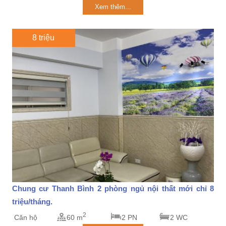
Xem thêm...
8 triệu
Chung cư Thanh Bình 2 phòng ngủ nội thất mới chỉ 8
triệu/tháng.
2
Căn hộ
60 m
2 PN
2 WC