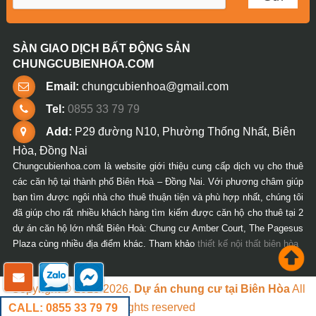
SÀN GIAO DỊCH BẤT ĐỘNG SẢN
CHUNGCUBIENHOA.COM
Email:
chungcubienhoa@gmail.com
Tel:
0855 33 79 79
Add:
P29 đường N10, Phường Thống Nhất, Biên
Hòa, Đồng Nai
Chungcubienhoa.com là website giới thiệu cung cấp dịch vụ cho thuê
các căn hộ tại thành phố Biên Hoà – Đồng Nai. Với phương châm giúp
bạn tìm được ngôi nhà cho thuê thuận tiện và phù hợp nhất, chúng tôi
đã giúp cho rất nhiều khách hàng tìm kiếm được căn hộ cho thuê tại 2
dự án căn hộ lớn nhất Biên Hoà: Chung cư Amber Court, The Pagesus
Plaza cùng nhiều địa điểm khác. Tham khảo
thiết kế nội thất biên hòa
Copyright © 2018-2026.
Dự án chung cư tại Biên Hòa
All
rights reserved
CALL: 0855 33 79 79