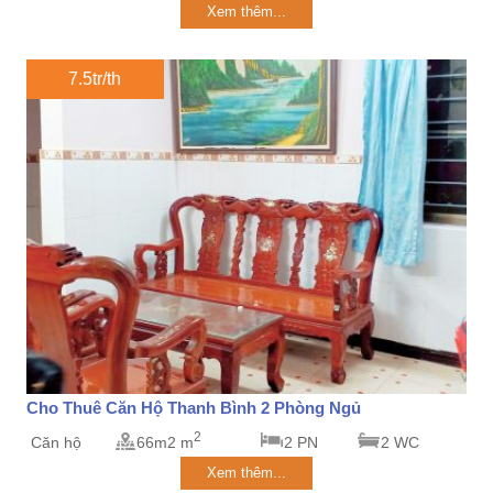
Xem thêm...
7.5tr/th
Cho Thuê Căn Hộ Thanh Bình 2 Phòng Ngủ
2
Căn hộ
66m2 m
2 PN
2 WC
Xem thêm...