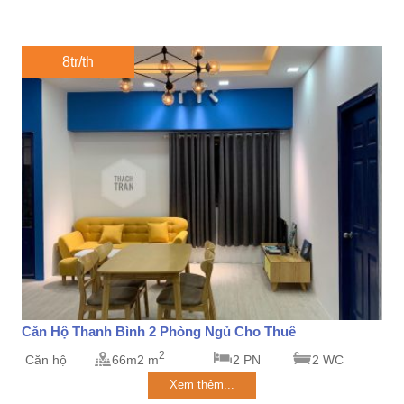
8tr/th
Căn Hộ Thanh Bình 2 Phòng Ngủ Cho Thuê
2
Căn hộ
66m2 m
2 PN
2 WC
Xem thêm...