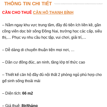
THÔNG TIN CHI TIẾT
CẦN CHO THUÊ
CĂN HỘ THANH BÌNH
– Nằm ngay khu vực trung tâm, đầy đủ tiện ích liền kề, gần
công viên dọc bờ sông Đồng Nai, trường học các cấp, siêu
thị,… Phục vụ nhu cầu học tập, vui chơi, giải trí,…
– Dễ dàng di chuyển thuận tiện mọi nơi, …
– Dân cư đông đúc, an ninh, tầng lớp trí thức cao
– Thiết kế căn hộ đầy đủ nội thất 2 phòng ngủ phù hợp cho
gđ sinh sống thoải mái
– Diện tích:
66 m2
– Giá thuê:
8tr/tháng