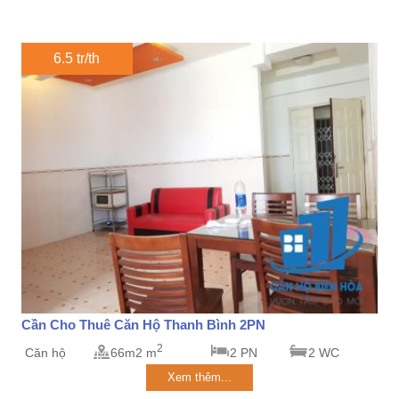
6.5 tr/th
Cần Cho Thuê Căn Hộ Thanh Bình 2PN
2
Căn hộ
66m2 m
2 PN
2 WC
Xem thêm...