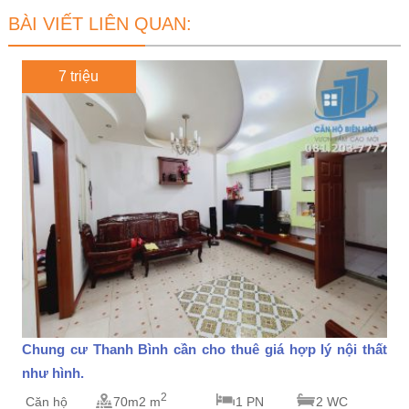
BÀI VIẾT LIÊN QUAN:
7 triệu
Chung cư Thanh Bình cần cho thuê giá hợp lý nội thất
như hình.
2
Căn hộ
70m2 m
1 PN
2 WC