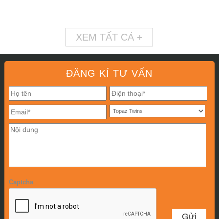
XEM TẤT CẢ +
ĐĂNG KÍ TƯ VẤN
Captcha