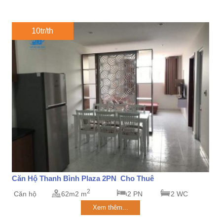
10tr/th
Căn Hộ Thanh Bình Plaza 2PN Cho Thuê
2
Căn hộ
62m2 m
2 PN
2 WC
Xem thêm...