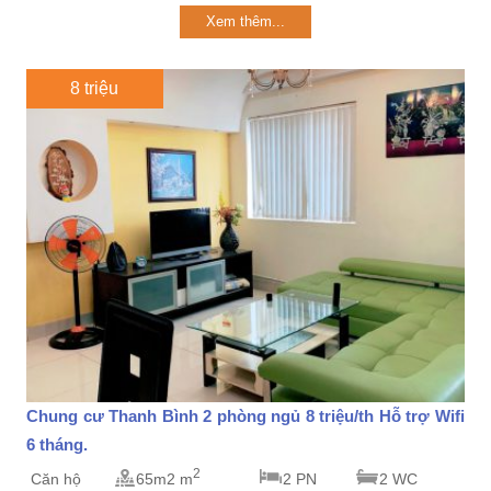
Xem thêm...
8 triệu
Chung cư Thanh Bình 2 phòng ngủ 8 triệu/th Hỗ trợ Wifi
6 tháng.
2
Căn hộ
65m2 m
2 PN
2 WC