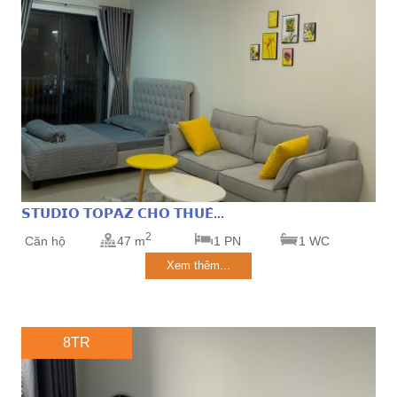
𝗦𝗧𝗨𝗗𝗜𝗢 𝗧𝗢𝗣𝗔𝗭 𝗖𝗛𝗢 𝗧𝗛𝗨𝗘̂...
2
Căn hộ
47 m
1 PN
1 WC
Xem thêm...
8TR