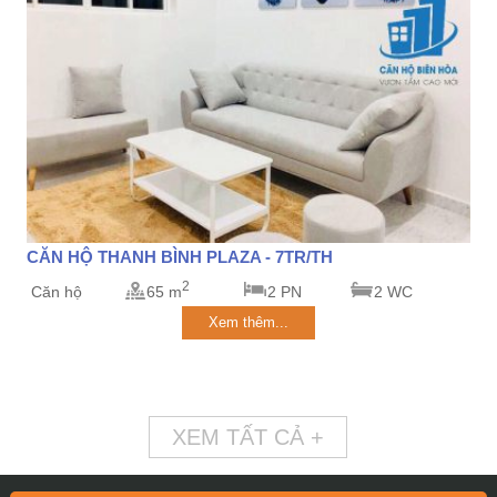
CĂN HỘ THANH BÌNH PLAZA - 7TR/TH
2
Căn hộ
65 m
2 PN
2 WC
Xem thêm...
XEM TẤT CẢ +