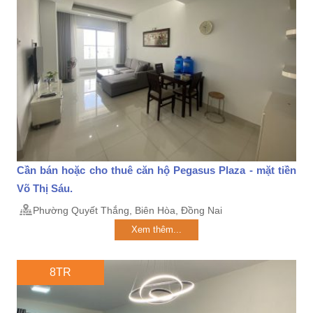
Cần bán hoặc cho thuê căn hộ Pegasus Plaza - mặt tiền
Võ Thị Sáu.
Phường Quyết Thắng, Biên Hòa, Đồng Nai
Xem thêm...
8TR