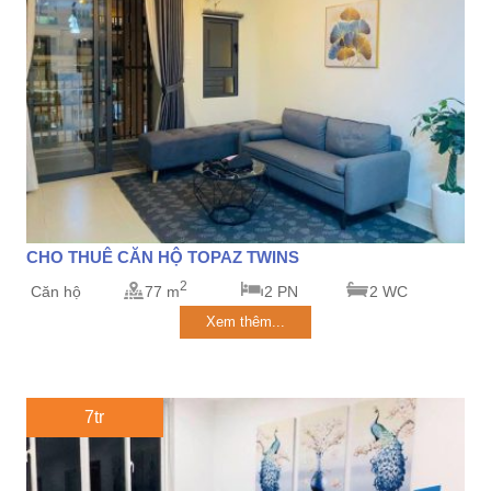
CHO THUÊ CĂN HỘ TOPAZ TWINS
2
Căn hộ
77 m
2 PN
2 WC
Xem thêm...
7tr