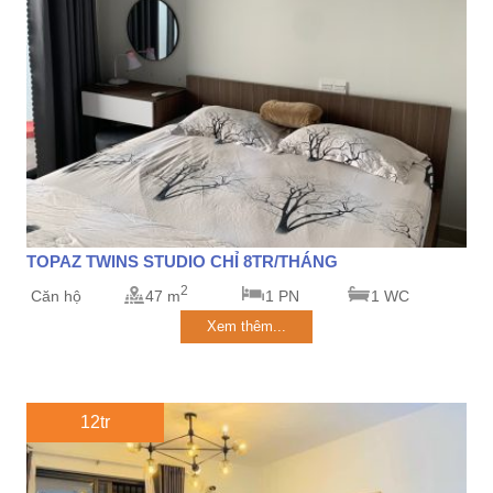
TOPAZ TWINS STUDIO CHỈ 8TR/THÁNG
2
Căn hộ
47 m
1 PN
1 WC
Xem thêm...
12tr