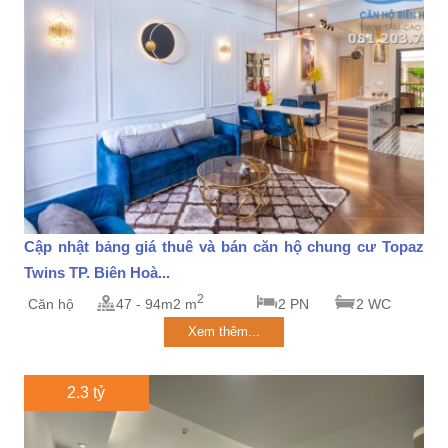
Cập nhật bảng giá thuê và bán căn hộ chung cư Topaz
Twins TP. Biên Hoà...
2
Căn hộ
47 - 94m2 m
2 PN
2 WC
Xem thêm...
2.3 tỷ