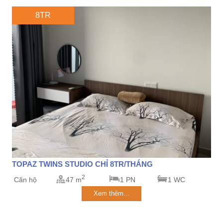
8TR
TOPAZ TWINS STUDIO CHỈ 8TR/THÁNG
2
Căn hộ
47 m
1 PN
1 WC
Xem thêm...