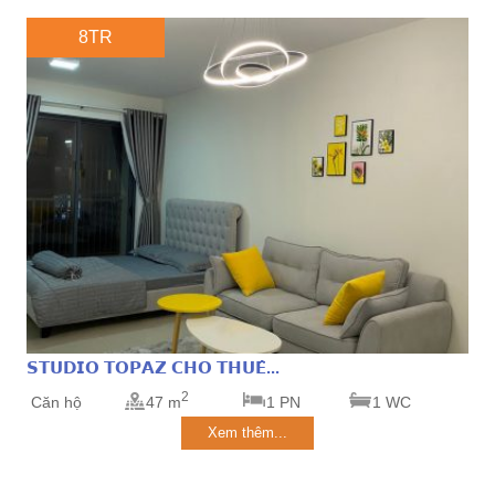
8TR
𝗦𝗧𝗨𝗗𝗜𝗢 𝗧𝗢𝗣𝗔𝗭 𝗖𝗛𝗢 𝗧𝗛𝗨𝗘̂...
2
Căn hộ
47 m
1 PN
1 WC
Xem thêm...