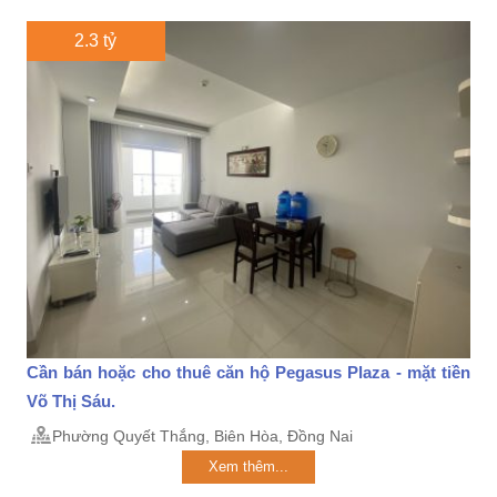
2.3 tỷ
Cần bán hoặc cho thuê căn hộ Pegasus Plaza - mặt tiền
Võ Thị Sáu.
Phường Quyết Thắng, Biên Hòa, Đồng Nai
Xem thêm...