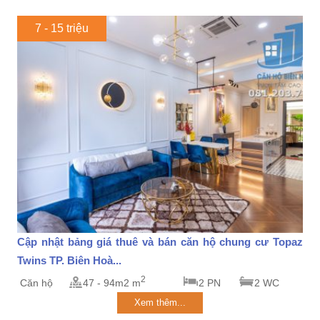
7 - 15 triệu
Cập nhật bảng giá thuê và bán căn hộ chung cư Topaz
Twins TP. Biên Hoà...
2
Căn hộ
47 - 94m2 m
2 PN
2 WC
Xem thêm...