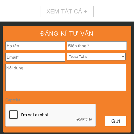
XEM TẤT CẢ +
ĐĂNG KÍ TƯ VẤN
Captcha