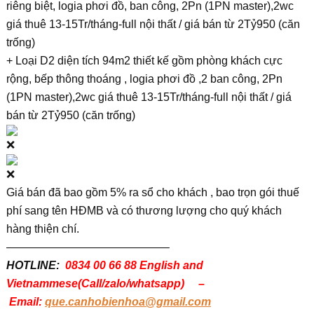
riêng biệt, logia phơi đồ, ban công, 2Pn (1PN master),2wc
giá thuê 13-15Tr/tháng-full nội thất / giá bán từ 2Tỷ950 (căn
trống)
+ Loại D2 diện tích 94m2 thiết kế gồm phòng khách cực
rộng, bếp thông thoáng , logia phơi đồ ,2 ban công, 2Pn
(1PN master),2wc giá thuê 13-15Tr/tháng-full nội thất / giá
bán từ 2Tỷ950 (căn trống)
Giá bán đã bao gồm 5% ra sổ cho khách , bao trọn gói thuế
phí sang tên HĐMB và có thương lượng cho quý khách
hàng thiện chí.
——————————————–
HOTLINE:
0834 00 66 88 English and
Vietnammese(Call/zalo/whatsapp) –
Email:
que.canhobienhoa@gmail.com