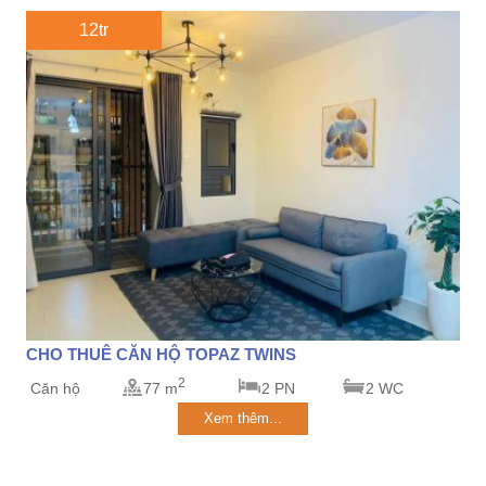
12tr
CHO THUÊ CĂN HỘ TOPAZ TWINS
2
Căn hộ
77 m
2 PN
2 WC
Xem thêm...