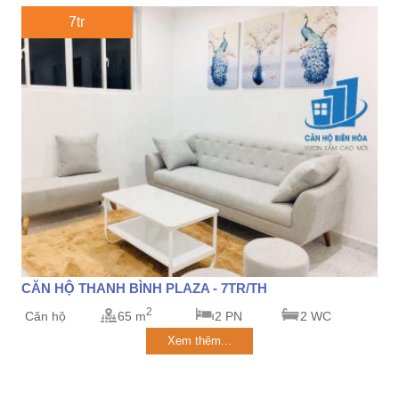
7tr
CĂN HỘ THANH BÌNH PLAZA - 7TR/TH
2
Căn hộ
65 m
2 PN
2 WC
Xem thêm...