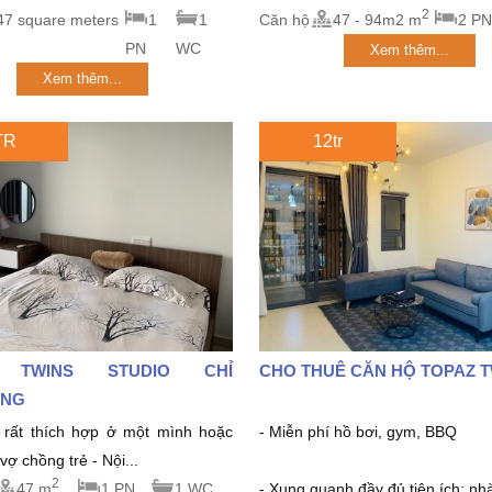
2
47 square meters
1
1
Căn hộ
47 - 94m2 m
2 PN
PN
WC
Xem thêm...
Xem thêm...
TR
12tr
 TWINS STUDIO CHỈ
CHO THUÊ CĂN HỘ TOPAZ 
́NG
rất thích hợp ở một mình hoặc
- Miễn phí hồ bơi, gym, BBQ
ợ chồng trẻ - Nội...
2
47 m
1 PN
1 WC
- Xung quanh đầy đủ tiện ích: nhà