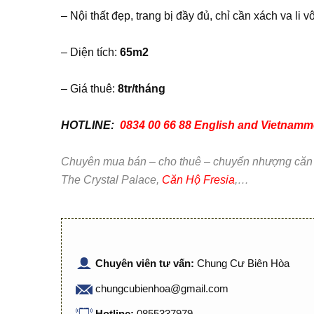
– Nội thất đẹp, trang bị đầy đủ, chỉ cần xách va li vô
– Diện tích:
65m2
– Giá thuê:
8tr/tháng
HOTLINE:
0834 00 66 88 English and Vietna
Chuyên mua bán – cho thuê – chuyển nhượng căn hộ
The Crystal Palace,
Căn Hộ Fresia
,…
Chuyên viên tư vấn:
Chung Cư Biên Hòa
chungcubienhoa@gmail.com
Hotline:
0855337979