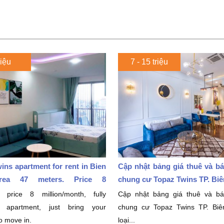
riệu
7 - 15 triệu
ins apartment for rent in Bien
Cập nhật bảng giá thuê và b
rea 47 meters. Price 8
chung cư Topaz Twins TP. Biên
month
 price 8 million/month, fully
Cập nhật bảng giá thuê và b
d apartment, just bring your
chung cư Topaz Twins TP. Bi
to move in.
loại...