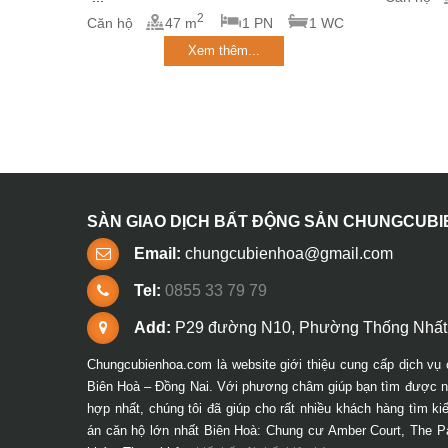
2
Căn hộ
47 m
1 PN
1 WC
Xem thêm...
SÀN GIAO DỊCH BẤT ĐỘNG SẢN CHUNGCUB
Email:
chungcubienhoa@gmail.com
Tel:
0855 33 79 79
Add:
P29 đường N10, Phường Thống Nhất,
Chungcubienhoa.com là website giới thiệu cung cấp dịch vụ 
Biên Hoà – Đồng Nai. Với phương châm giúp bạn tìm được ng
hợp nhất, chúng tôi đã giúp cho rất nhiều khách hàng tìm k
án căn hộ lớn nhất Biên Hoà: Chung cư Amber Court, The P