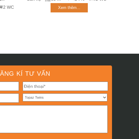
2 WC
Xem thêm...
ĂNG KÍ TƯ VẤN