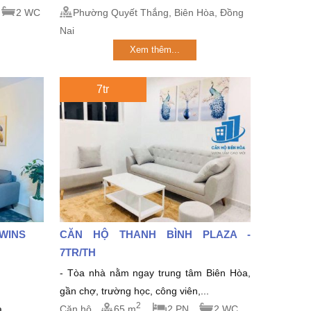
2 WC
Phường Quyết Thắng, Biên Hòa, Đồng
Nai
Xem thêm...
7tr
TWINS
CĂN HỘ THANH BÌNH PLAZA -
7TR/TH
- Tòa nhà nằm ngay trung tâm Biên Hòa,
gần chợ, trường học, công viên,...
2
...
Căn hộ
65 m
2 PN
2 WC