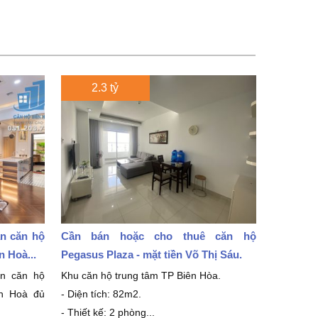
2.3 tỷ
án căn hộ
Cần bán hoặc cho thuê căn hộ
 Hoà...
Pegasus Plaza - mặt tiền Võ Thị Sáu.
án căn hộ
Khu căn hộ trung tâm TP Biên Hòa.
ên Hoà đủ
- Diện tích: 82m2.
- Thiết kế: 2 phòng...