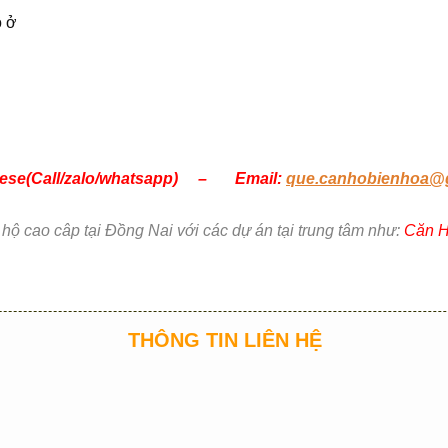
 ở
mmese(Call/zalo/whatsapp) – Email:
que.canhobienhoa@
 cao câp tại Đồng Nai với các dự án tại trung tâm như:
Căn H
THÔNG TIN LIÊN HỆ