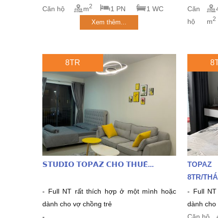
2
Căn hộ
m
1 PN
1 WC
Căn
2
hộ
m
Xem thêm...
8TR
8
𝗦𝗧𝗨𝗗𝗜𝗢 𝗧𝗢𝗣𝗔𝗭 𝗖𝗛𝗢 𝗧𝗛𝗨𝗘̂...
TOPAZ
8TR/THA
- Full NT rất thích hợp ở một mình hoặc
- Full NT 
dành cho vợ chồng trẻ
dành cho v
-...
Căn hộ