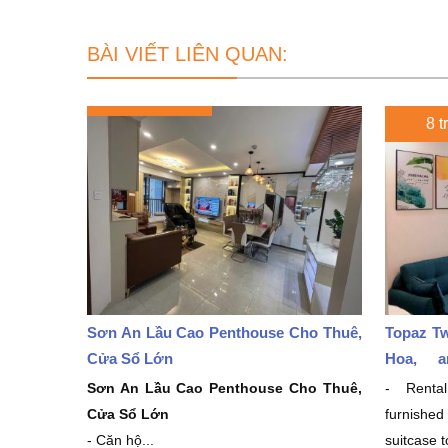
BÀI VIẾT LIÊN QUAN:
8 t
Sơn An Lầu Cao Penthouse Cho Thuê,
Topaz Tw
Cửa Sổ Lớn
Hoa, a
million/
Sơn An Lầu Cao Penthouse Cho Thuê,
- Rental
Cửa Sổ Lớn
furnishe
- Căn hộ...
suitcase 