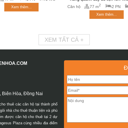
2
Căn hộ
77 m
2 PN
Xem thêm...
Xem thêm...
XEM TẤT CẢ +
IENHOA.COM
Đ
 Biên Hòa, Đồng Nai
cho thuê các căn hộ tại thành phố
ôi nhà cho thuê thuận tiện và phù
iếm được căn hộ cho thuê tại 2 dự
agesus Plaza cùng nhiều địa điểm