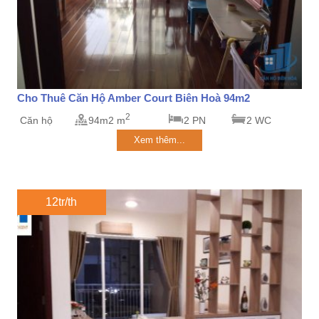
Cho Thuê Căn Hộ Amber Court Biên Hoà 94m2
2
Căn hộ
94m2 m
2 PN
2 WC
Xem thêm...
12tr/th