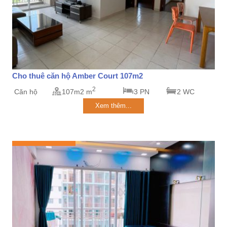
Cho thuê căn hộ Amber Court 107m2
2
Căn hộ
107m2 m
3 PN
2 WC
Xem thêm...