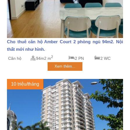
Cho thuê căn hộ Amber Court 2 phòng ngủ 94m2. Nội
thất mới như hình.
2
Căn hộ
94m2 m
2 PN
2 WC
Xem thêm...
10 triệu/tháng