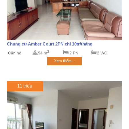
Chung cư Amber Court 2PN chỉ 10tr/tháng
2
Căn hộ
94 m
2 PN
2 WC
Xem thêm...
11 triệu