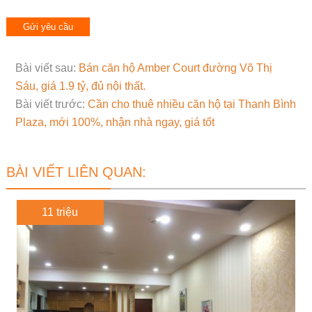
Bài viết sau:
Bán căn hộ Amber Court đường Võ Thị
Sáu, giá 1.9 tỷ, đủ nội thất.
Bài viết trước:
Cần cho thuê nhiều căn hộ tại Thanh Bình
Plaza, mới 100%, nhận nhà ngay, giá tốt
BÀI VIẾT LIÊN QUAN:
11 triệu