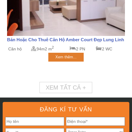
Bán Hoặc Cho Thuê Căn Hộ Amber Court Đẹp Lung Linh
2
Căn hộ
94m2 m
2 PN
2 WC
Xem thêm...
XEM TẤT CẢ +
ĐĂNG KÍ TƯ VẤN