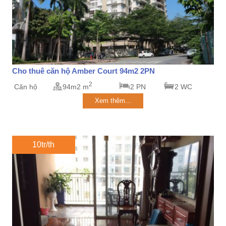
Cho thuê căn hộ Amber Court 94m2 2PN
2
Căn hộ
94m2 m
2 PN
2 WC
Xem thêm...
10tr/th