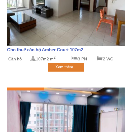
Cho thuê căn hộ Amber Court 107m2
2
Căn hộ
107m2 m
3 PN
2 WC
Xem thêm...