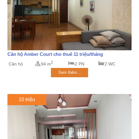
Căn hộ Amber Court cho thuê 11 triệu/tháng
2
Căn hộ
94 m
2 PN
2 WC
Xem thêm...
10 triệu