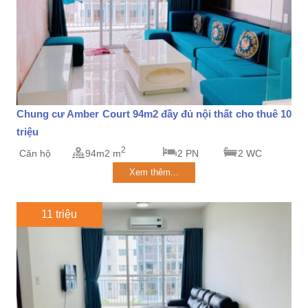
Chung cư Amber Court 94m2 đầy đủ nội thất cho thuê 10
triệu
2
Căn hộ
94m2 m
2 PN
2 WC
Xem thêm...
11 triệu