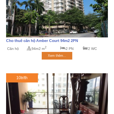
Cho thuê căn hộ Amber Court 94m2 2PN
2
Căn hộ
94m2 m
2 PN
2 WC
Xem thêm...
10tr/th