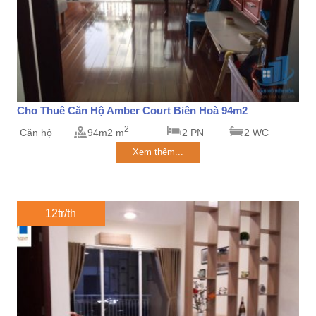
Cho Thuê Căn Hộ Amber Court Biên Hoà 94m2
2
Căn hộ
94m2 m
2 PN
2 WC
Xem thêm...
12tr/th