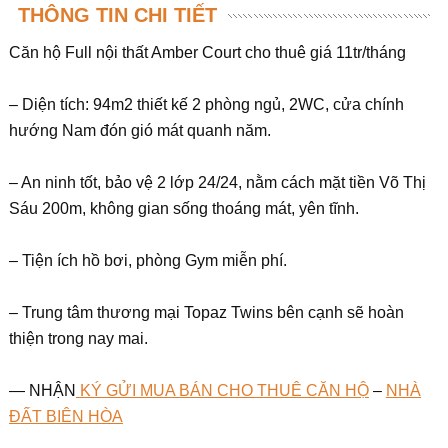
THÔNG TIN CHI TIẾT
Căn hộ Full nội thất Amber Court cho thuê giá 11tr/tháng
– Diện tích: 94m2 thiết kế 2 phòng ngủ, 2WC, cửa chính
hướng Nam đón gió mát quanh năm.
– An ninh tốt, bảo vệ 2 lớp 24/24, nằm cách mặt tiền Võ Thị
Sáu 200m, không gian sống thoáng mát, yên tĩnh.
– Tiện ích hồ bơi, phòng Gym miễn phí.
– Trung tâm thương mại Topaz Twins bên cạnh sẽ hoàn
thiện trong nay mai.
— NHẬN
KÝ GỬI MUA BÁN CHO THUÊ CĂN HỘ
–
NHÀ
ĐẤT BIÊN HÒA