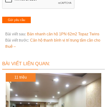
Bài viết sau:
Bán nhanh căn hộ 1PN 62m2 Topaz Twins
Bài viết trước:
Căn hộ thanh bình vị trí trung tâm cần cho
thuê –
BÀI VIẾT LIÊN QUAN:
11 triệu