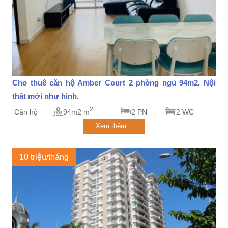
Cho thuê căn hộ Amber Court 2 phòng ngủ 94m2. Nội
thất mới như hình.
2
Căn hộ
94m2 m
2 PN
2 WC
Xem thêm...
10 triệu/tháng