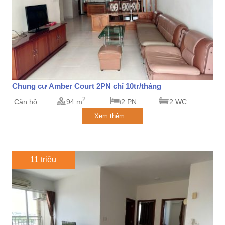
Chung cư Amber Court 2PN chỉ 10tr/tháng
2
Căn hộ
94 m
2 PN
2 WC
Xem thêm...
11 triệu