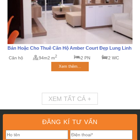
Bán Hoặc Cho Thuê Căn Hộ Amber Court Đẹp Lung Linh
2
Căn hộ
94m2 m
2 PN
2 WC
Xem thêm...
XEM TẤT CẢ +
ĐĂNG KÍ TƯ VẤN