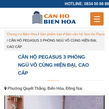
HOTLINE: 0834 00 66 88
Chung cư Biên Hòa
/
Sản phẩm bán
/
Bán căn hộ Sơn An Plaza
/
CĂN HỘ PEGASUS 3 PHÒNG NGỦ VÔ CÙNG HIỆN ĐẠI,
CAO CẤP
CĂN HỘ PEGASUS 3 PHÒNG
NGỦ VÔ CÙNG HIỆN ĐẠI, CAO
CẤP
Phường Quyết Thắng, Biên Hòa, Đồng Nai