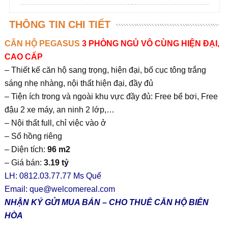
THÔNG TIN CHI TIẾT
CĂN HỘ PEGASUS
3 PHÒNG NGỦ VÔ CÙNG HIỆN ĐẠI,
CAO CẤP
– Thiết kế căn hộ sang trọng, hiện đại, bố cục tông trắng
sáng nhẹ nhàng, nội thất hiện đại, đầy đủ
– Tiện ích trong và ngoài khu vực đầy đủ: Free bể bơi, Free
đậu 2 xe máy, an ninh 2 lớp,…
– Nội thất full, chỉ việc vào ở
– Sổ hồng riêng
– Diện tích:
96 m2
– Giá bán:
3.19 tỷ
LH: 0812.03.77.77 Ms Quế
Email:
que@welcomereal.com
NHẬN KÝ GỬI MUA BÁN – CHO THUÊ CĂN HỘ BIÊN
HÒA