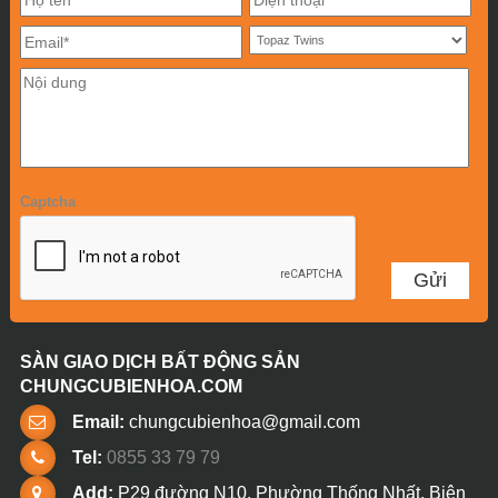
Captcha
SÀN GIAO DỊCH BẤT ĐỘNG SẢN
CHUNGCUBIENHOA.COM
Email:
chungcubienhoa@gmail.com
Tel:
0855 33 79 79
Add:
P29 đường N10, Phường Thống Nhất, Biên