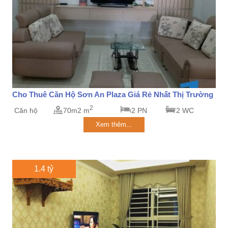
Cho Thuê Căn Hộ Sơn An Plaza Giá Rẻ Nhất Thị Trường
2
Căn hộ
70m2 m
2 PN
2 WC
Xem thêm...
1.4 tỷ