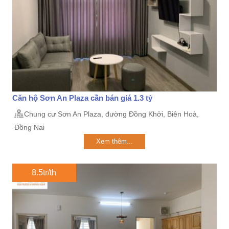
Căn hộ Sơn An Plaza cần bán giá 1.3 tỷ
Chung cư Sơn An Plaza, đường Đồng Khởi, Biên Hoà,
Đồng Nai
Xem thêm...
8.5tr/th