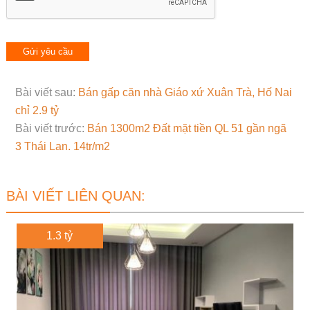
Bài viết sau:
Bán gấp căn nhà Giáo xứ Xuân Trà, Hố Nai
chỉ 2.9 tỷ
Bài viết trước:
Bán 1300m2 Đất mặt tiền QL 51 gần ngã
3 Thái Lan. 14tr/m2
BÀI VIẾT LIÊN QUAN:
1.3 tỷ