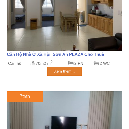
Căn Hộ Nhà Ở Xã Hội Sơn An PLAZA Cho Thuê
2
Căn hộ
70m2 m
2 PN
2 WC
Xem thêm...
7tr/th