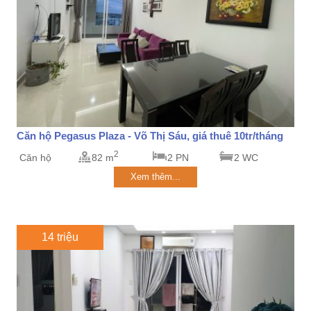
Căn hộ Pegasus Plaza - Võ Thị Sáu, giá thuê 10tr/tháng
2
Căn hộ
82 m
2 PN
2 WC
Xem thêm...
14 triệu