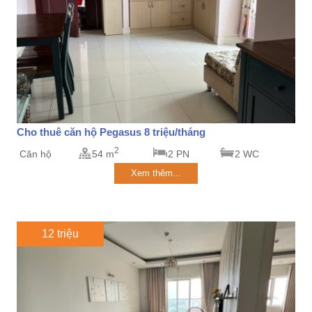
Cho thuê căn hộ Pegasus 8 triệu/tháng
2
Căn hộ
54 m
2 PN
2 WC
Xem thêm...
12 triệu