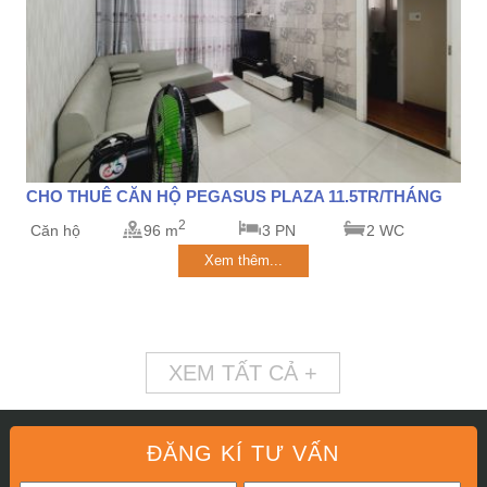
CHO THUÊ CĂN HỘ PEGASUS PLAZA 11.5TR/THÁNG
2
Căn hộ
96 m
3 PN
2 WC
Xem thêm...
XEM TẤT CẢ +
ĐĂNG KÍ TƯ VẤN