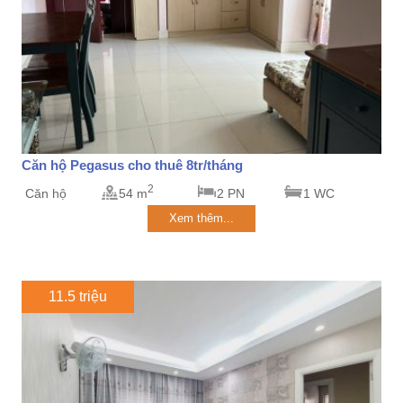
Căn hộ Pegasus cho thuê 8tr/tháng
2
Căn hộ
54 m
2 PN
1 WC
Xem thêm...
11.5 triệu