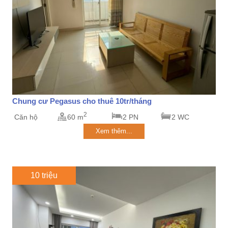
Chung cư Pegasus cho thuê 10tr/tháng
2
Căn hộ
60 m
2 PN
2 WC
Xem thêm...
10 triệu