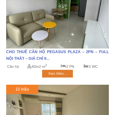
CHO THUÊ CĂN HỘ PEGASUS PLAZA – 2PN – FULL
NỘI THẤT – GIÁ CHỈ 9...
2
Căn hộ
60m2 m
2 PN
2 WC
Xem thêm...
10 triệu