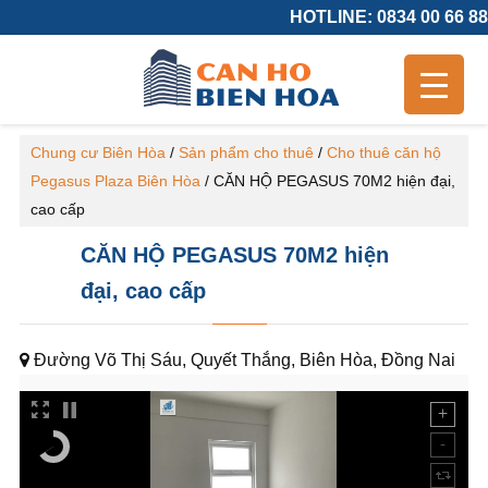
HOTLINE: 0834 00 66 88
Chung cư Biên Hòa
/
Sản phẩm cho thuê
/
Cho thuê căn hộ
Pegasus Plaza Biên Hòa
/
CĂN HỘ PEGASUS 70M2 hiện đại,
cao cấp
CĂN HỘ PEGASUS 70M2 hiện
đại, cao cấp
Đường Võ Thị Sáu, Quyết Thắng, Biên Hòa, Đồng Nai