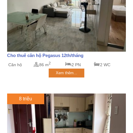
Cho thuê căn hộ Pegasus 12th/tháng
2
Căn hộ
86 m
2 PN
2 WC
Xem thêm...
8 triệu