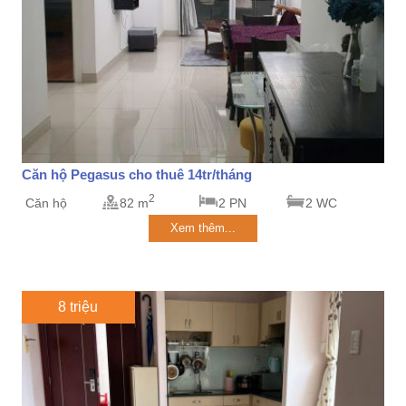
Căn hộ Pegasus cho thuê 14tr/tháng
2
Căn hộ
82 m
2 PN
2 WC
Xem thêm...
8 triệu