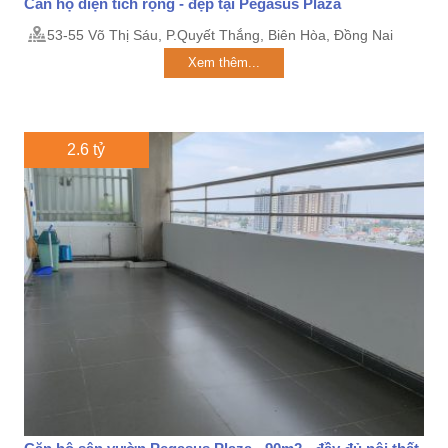
Căn hộ diện tích rộng - đẹp tại Pegasus Plaza
53-55 Võ Thị Sáu, P.Quyết Thắng, Biên Hòa, Đồng Nai
Xem thêm...
2.6 tỷ