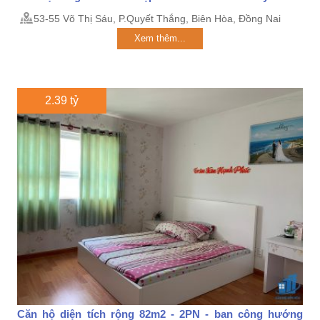
53-55 Võ Thị Sáu, P.Quyết Thắng, Biên Hòa, Đồng Nai
Xem thêm...
2.39 tỷ
Căn hộ diện tích rộng 82m2 - 2PN - ban công hướng