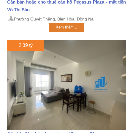
Cần bán hoặc cho thuê căn hộ Pegasus Plaza - mặt tiền
Võ Thị Sáu.
Phường Quyết Thắng, Biên Hòa, Đồng Nai
Xem thêm...
2.39 tỷ