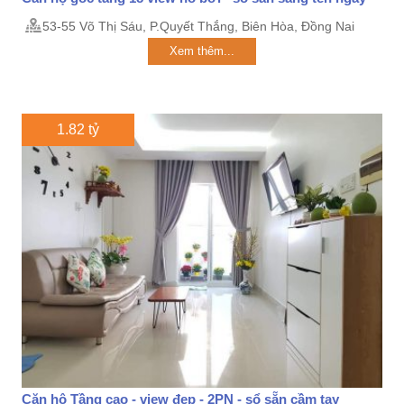
53-55 Võ Thị Sáu, P.Quyết Thắng, Biên Hòa, Đồng Nai
Xem thêm...
1.82 tỷ
Căn hộ Tầng cao - view đẹp - 2PN - sổ sẵn cầm tay