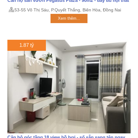
Căn hộ sân vườn Pegasus Plaza - 90m2 - đầy đủ nội thất
53-55 Võ Thị Sáu, P.Quyết Thắng, Biên Hòa, Đồng Nai
Xem thêm...
1.87 tỷ
Căn hộ góc tầng 18 view hồ bơi - sổ sẵn sang tên ngay