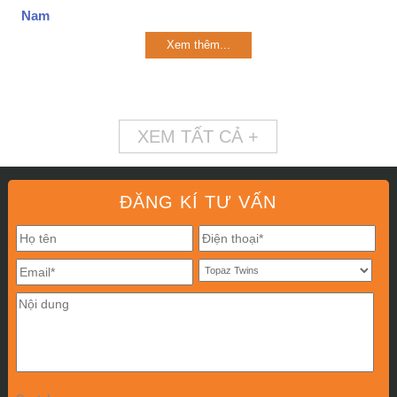
Nam
Xem thêm...
XEM TẤT CẢ +
ĐĂNG KÍ TƯ VẤN