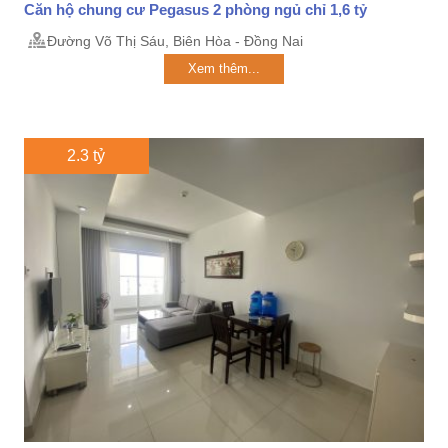
Căn hộ chung cư Pegasus 2 phòng ngủ chỉ 1,6 tỷ
Đường Võ Thị Sáu, Biên Hòa - Đồng Nai
Xem thêm...
2.3 tỷ