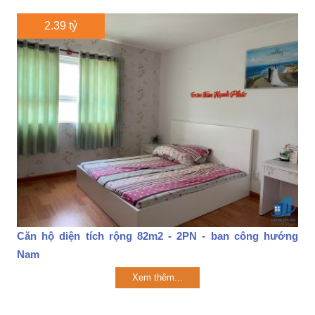
2.39 tỷ
Căn hộ diện tích rộng 82m2 - 2PN - ban công hướng
Nam
Xem thêm...