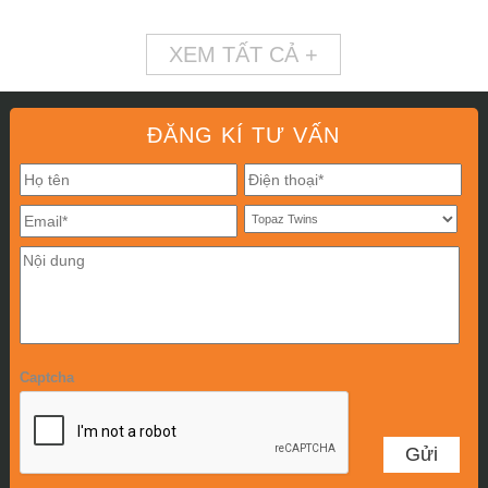
XEM TẤT CẢ +
ĐĂNG KÍ TƯ VẤN
Captcha