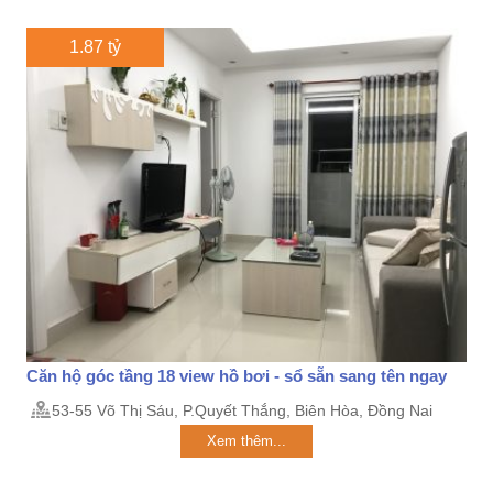
1.87 tỷ
Căn hộ góc tầng 18 view hồ bơi - sổ sẵn sang tên ngay
53-55 Võ Thị Sáu, P.Quyết Thắng, Biên Hòa, Đồng Nai
Xem thêm...