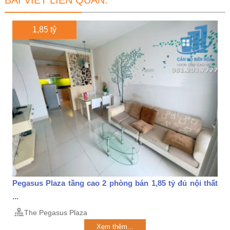
BÀI VIẾT LIÊN QUAN:
1,85 tỷ
Pegasus Plaza tầng cao 2 phòng bán 1,85 tỷ đủ nội thất
...
The Pegasus Plaza
Xem thêm...