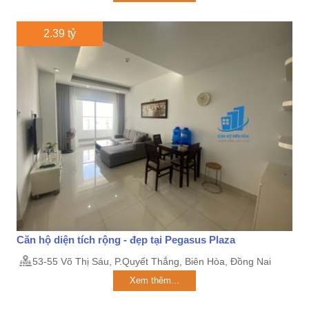
2.39 tỷ
Căn hộ diện tích rộng - đẹp tại Pegasus Plaza
53-55 Võ Thị Sáu, P.Quyết Thắng, Biên Hòa, Đồng Nai
Xem thêm...