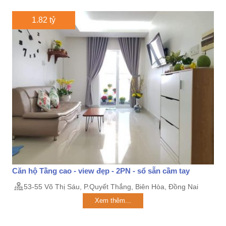
1.82 tỷ
Căn hộ Tầng cao - view đẹp - 2PN - sổ sẵn cầm tay
53-55 Võ Thị Sáu, P.Quyết Thắng, Biên Hòa, Đồng Nai
Xem thêm...