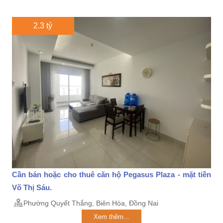
2.3 tỷ
Cần bán hoặc cho thuê căn hộ Pegasus Plaza - mặt tiền
Võ Thị Sáu.
Phường Quyết Thắng, Biên Hòa, Đồng Nai
Xem thêm...