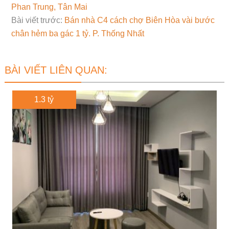
Phan Trung, Tân Mai
Bài viết trước:
Bán nhà C4 cách chợ Biên Hòa vài bước
chân hẻm ba gác 1 tỷ. P. Thống Nhất
BÀI VIẾT LIÊN QUAN:
1.3 tỷ