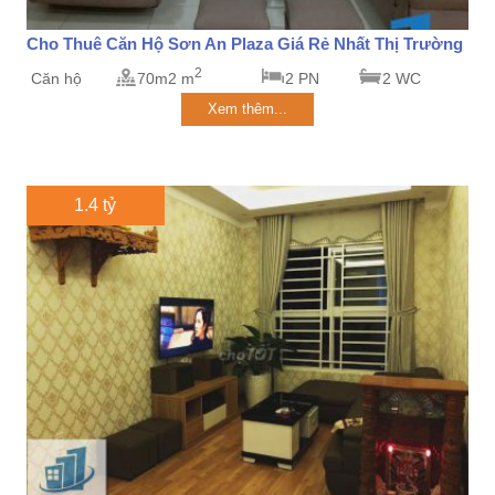
Cho Thuê Căn Hộ Sơn An Plaza Giá Rẻ Nhất Thị Trường
2
Căn hộ
70m2 m
2 PN
2 WC
Xem thêm...
1.4 tỷ