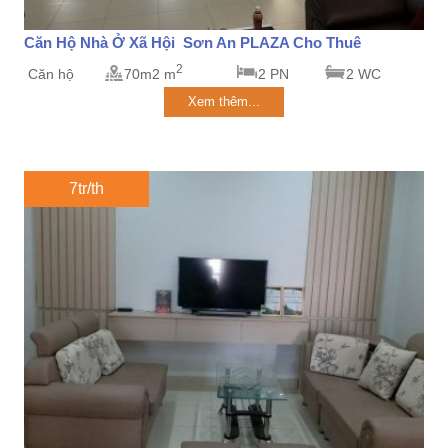
Căn Hộ Nhà Ở Xã Hội Sơn An PLAZA Cho Thuê
2
Căn hộ
70m2 m
2 PN
2 WC
Xem thêm...
7tr/th