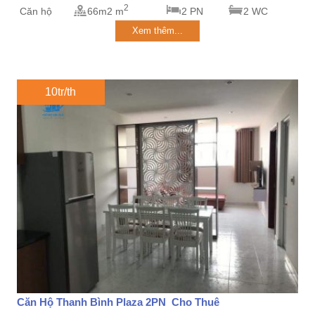
2
Căn hộ
66m2 m
2 PN
2 WC
Xem thêm...
10tr/th
Căn Hộ Thanh Bình Plaza 2PN Cho Thuê