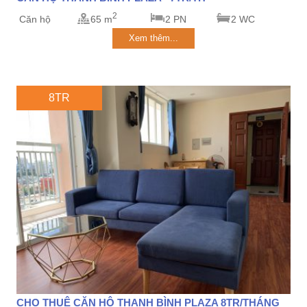
2
Căn hộ
65 m
2 PN
2 WC
Xem thêm...
8TR
CHO THUÊ CĂN HỘ THANH BÌNH PLAZA 8TR/THÁNG