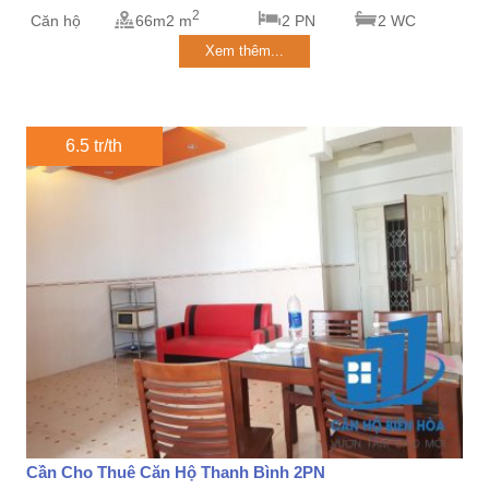
2
Căn hộ
66m2 m
2 PN
2 WC
Xem thêm...
6.5 tr/th
Cần Cho Thuê Căn Hộ Thanh Bình 2PN