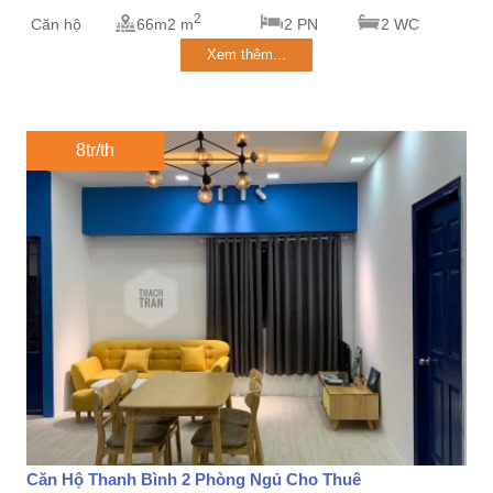
2
Căn hộ
66m2 m
2 PN
2 WC
Xem thêm...
8tr/th
Căn Hộ Thanh Bình 2 Phòng Ngủ Cho Thuê