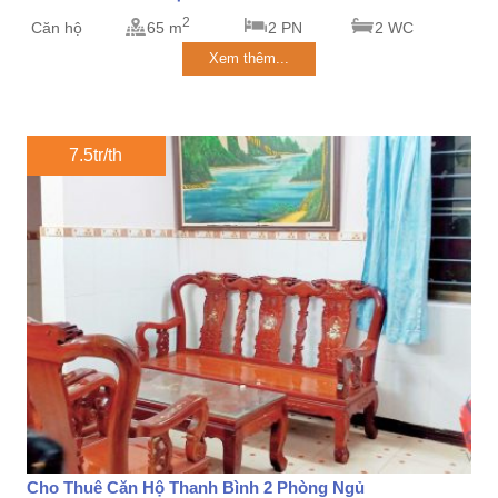
2
Căn hộ
65 m
2 PN
2 WC
Xem thêm...
7.5tr/th
Cho Thuê Căn Hộ Thanh Bình 2 Phòng Ngủ