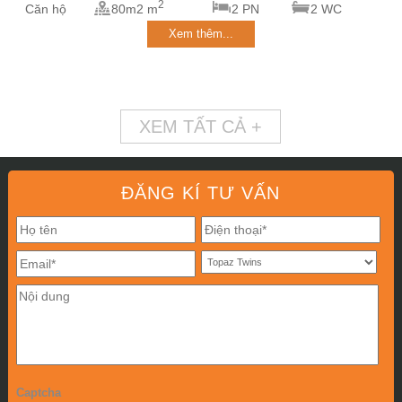
2
Căn hộ
80m2 m
2 PN
2 WC
Xem thêm...
XEM TẤT CẢ +
ĐĂNG KÍ TƯ VẤN
Captcha