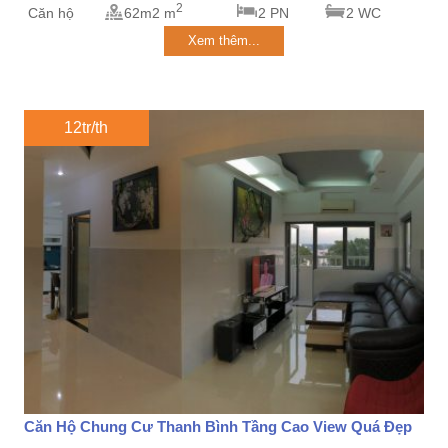
2
Căn hộ
62m2 m
2 PN
2 WC
Xem thêm...
12tr/th
Căn Hộ Chung Cư Thanh Bình Tầng Cao View Quá Đẹp