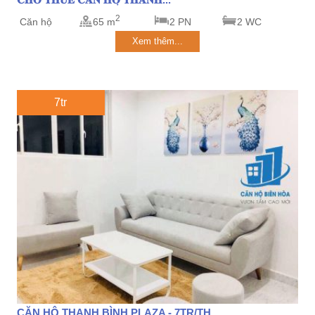
2
Căn hộ
65 m
2 PN
2 WC
Xem thêm...
7tr
CĂN HỘ THANH BÌNH PLAZA - 7TR/TH