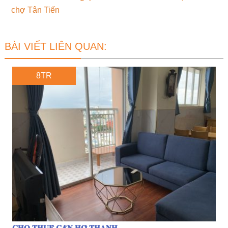
chợ Tân Tiến
BÀI VIẾT LIÊN QUAN:
8TR
𝐂𝐇𝐎 𝐓𝐇𝐔𝐄̂ 𝐂𝐀̆𝐍 𝐇𝐎̣̂ 𝐓𝐇𝐀𝐍𝐇...