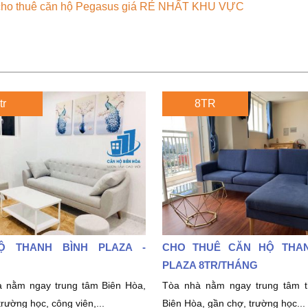
cho thuê căn hộ Pegasus giá RẺ NHẤT KHU VỰC
tr
8TR
̣ THANH BÌNH PLAZA -
CHO THUÊ CĂN HỘ THAN
PLAZA 8TR/THÁNG
à nằm ngay trung tâm Biên Hòa,
Tòa nhà nằm ngay trung tâm t
trường học, công viên,...
Biên Hòa, gần chợ, trường học...