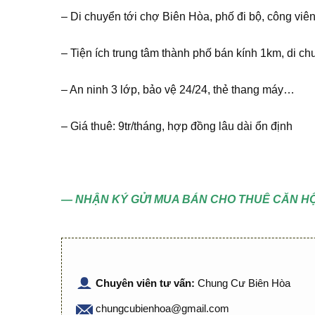
– Di chuyển tới chợ Biên Hòa, phố đi bộ, công viên
– Tiện ích trung tâm thành phố bán kính 1km, di c
– An ninh 3 lớp, bảo vệ 24/24, thẻ thang máy…
– Giá thuê: 9tr/tháng, hợp đồng lâu dài ổn định
— NHẬN KÝ GỬI MUA BÁN CHO THUÊ CĂN HỘ
Chuyên viên tư vấn:
Chung Cư Biên Hòa
chungcubienhoa@gmail.com