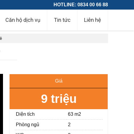
HOTLINE: 0834 00 66 88
Căn hộ dịch vụ
Tin tức
Liên hệ
uê
ê
Giá
9 triệu
Diện tích
63 m2
Phòng ngủ
2