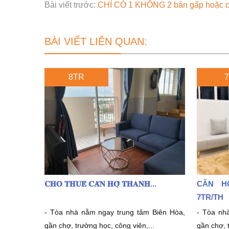
Bài viết trước:
CHỈ CÓ 1 KHÔNG 2 bán gấp hoặc 
BÀI VIẾT LIÊN QUAN:
8TR
7
𝐂𝐇𝐎 𝐓𝐇𝐔𝐄̂ 𝐂𝐀̆𝐍 𝐇𝐎̣̂ 𝐓𝐇𝐀𝐍𝐇...
CĂN HÔ
7TR/TH
- Tòa nhà nằm ngay trung tâm Biên Hòa,
- Tòa nh
gần chợ, trường học, công viên,...
gần chợ, 