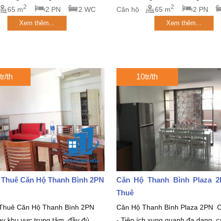
2
2
65 m
2 PN
2 WC
Căn hộ
65 m
2 PN
Xem thêm...
Xem thêm...
tr/th
10tr/th
 Thuê Căn Hộ Thanh Bình 2PN
Căn Hộ Thanh Bình Plaza
Thuê
Thuê Căn Hộ Thanh Bình 2PN
Căn Hộ Thanh Bình Plaza 2PN 
y khu vực trung tâm, đầy đủ...
- Tiện ích xung quanh đa dạng, c