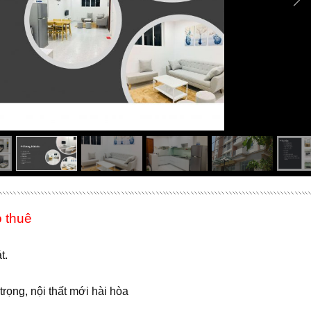
o thuê
t.
 trọng, nội thất mới hài hòa