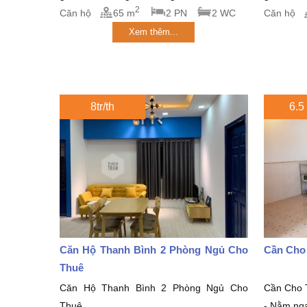
2
Căn hộ
65 m
2 PN
2 WC
Căn hộ
Xem thêm...
8tr/th
6.5 
Căn Hộ Thanh Bình 2 Phòng Ngủ Cho
Cần Cho
Thuê
Căn Hộ Thanh Bình 2 Phòng Ngủ Cho
Cần Cho 
Thuê
- Nằm nga