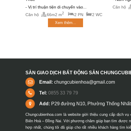
- Vị trí thuận tiện di chuyển vào...
Căn hộ
2
Căn hộ
66m2 m
2 PN
2 WC
Xem thêm...
SÀN GIAO DỊCH BẤT ĐỘNG SẢN CHUNGCUB
Email:
chungcubienhoa@gmail.com
Tel:
0855 33 79 79
Add:
P29 đường N10, Phường Thống Nhất,
Chungcubienhoa.com là website giới thiệu cung cấp dịch vụ 
Biên Hoà – Đồng Nai. Với phương châm giúp bạn tìm được ng
hợp nhất, chúng tôi đã giúp cho rất nhiều khách hàng tìm k