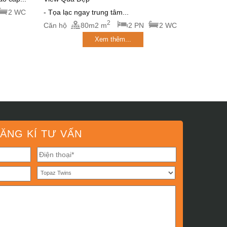
2 WC
- Tọa lạc ngay trung tâm...
2
Căn hộ
80m2 m
2 PN
2 WC
Xem thêm...
ĂNG KÍ TƯ VẤN