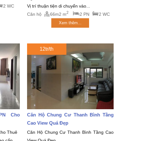
2 WC
Vị trí thuận tiện di chuyển vào...
2
Căn hộ
66m2 m
2 PN
2 WC
Xem thêm...
12tr/th
 2PN Cho
Căn Hộ Chung Cư Thanh Bình Tầng
Cao View Quá Đẹp
Cho Thuê
Căn Hộ Chung Cư Thanh Bình Tầng Cao
ao cấp...
View Quá Đẹp