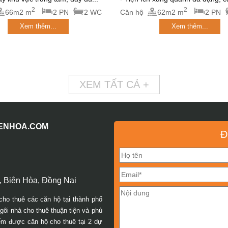
2
2
66m2 m
2 PN
2 WC
Căn hộ
62m2 m
2 PN
Xem thêm...
Xem thêm...
XEM TẤT CẢ +
IENHOA.COM
Đ
 Biên Hòa, Đồng Nai
cho thuê các căn hộ tại thành phố
ôi nhà cho thuê thuận tiện và phù
iếm được căn hộ cho thuê tại 2 dự