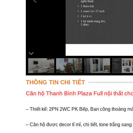
THÔNG TIN CHI TIẾT
Căn hộ Thanh Bình Plaza Full nội thất ch
– Thiết kế: 2PN 2WC PK Bếp, Ban công thoáng má
– Căn hộ được decor tỉ mỉ, chi tiết, tone trắng sang