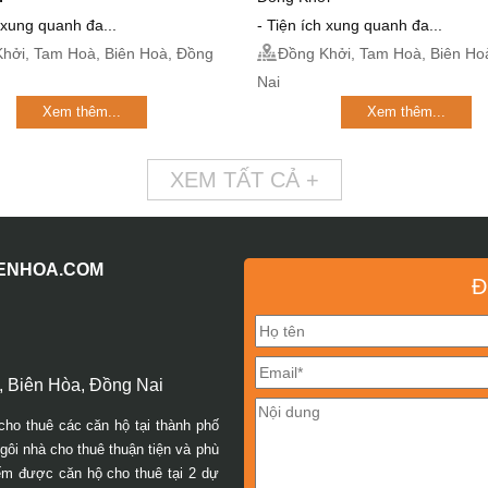
ch xung quanh đa...
- Tiện ích xung quanh đa...
hởi, Tam Hoà, Biên Hoà, Đồng
Đồng Khởi, Tam Hoà, Biên Ho
Nai
Xem thêm...
Xem thêm...
XEM TẤT CẢ +
IENHOA.COM
Đ
 Biên Hòa, Đồng Nai
cho thuê các căn hộ tại thành phố
ôi nhà cho thuê thuận tiện và phù
iếm được căn hộ cho thuê tại 2 dự