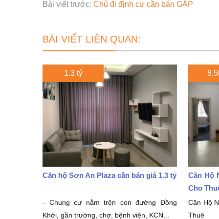
Bài viết trước:
Chủ đi định cư cần bán GẤP
BÀI VIẾT LIÊN QUAN:
1.3 tỷ
8.5t
Căn hộ Sơn An Plaza cần bán giá 1.3 tỷ
Căn Hộ N
Cho Thu
- Chung cư nằm trên con đường Đồng
Căn Hộ Nh
Khởi, gần trường, chợ, bệnh viện, KCN...
Thuê