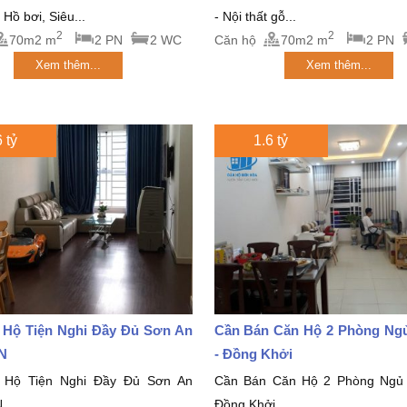
: Hồ bơi, Siêu...
- Nội thất gỗ...
2
2
70m2 m
2 PN
2 WC
Căn hộ
70m2 m
2 PN
Xem thêm...
Xem thêm...
 tỷ
1.6 tỷ
 Hộ Tiện Nghi Đầy Đủ Sơn An
Cần Bán Căn Hộ 2 Phòng Ng
PN
- Đồng Khởi
 Hộ Tiện Nghi Đầy Đủ Sơn An
Cần Bán Căn Hộ 2 Phòng Ngủ 
N
Đồng Khởi