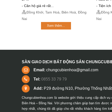
- Căn hộ giá rẻ rất...
- Tiện í
Đồng Khởi, Tam Hoà, Biên Hoà, Đồng
Đồng K
Nai
Nai
Xem thêm...
SÀN GIAO DỊCH BẤT ĐỘNG SẢN CHUNGCUB
Email:
chungcubienhoa@gmail.com
Tel:
0855 33 79 79
Add:
P29 đường N10, Phường Thống Nhất,
Chungcubienhoa.com là website giới thiệu cung cấp dịch vụ 
Biên Hoà – Đồng Nai. Với phương châm giúp bạn tìm được ng
hợp nhất, chúng tôi đã giúp cho rất nhiều khách hàng tìm k