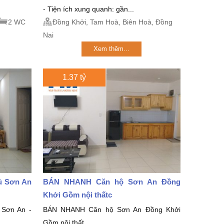
- Tiện ích xung quanh: gần...
2 WC
Đồng Khởi, Tam Hoà, Biên Hoà, Đồng
Nai
Xem thêm...
1.37 tỷ
ủ Sơn An
BÁN NHANH Căn hộ Sơn An Đồng
Khởi Gồm nội thấtc
Sơn An -
BÁN NHANH Căn hộ Sơn An Đồng Khởi
Gồm nội thất