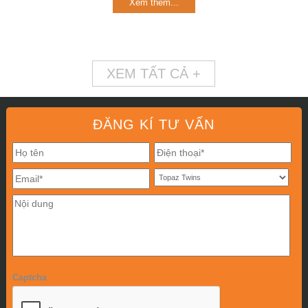
Xem thêm...
XEM TẤT CẢ +
ĐĂNG KÍ TƯ VẤN
Captcha