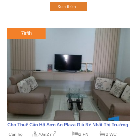
Xem thêm...
7tr/th
Cho Thuê Căn Hộ Sơn An Plaza Giá Rẻ Nhất Thị Trường
2
Căn hộ
70m2 m
2 PN
2 WC