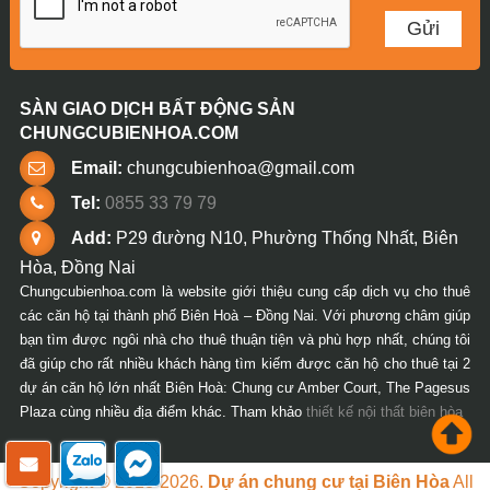
SÀN GIAO DỊCH BẤT ĐỘNG SẢN
CHUNGCUBIENHOA.COM
Email:
chungcubienhoa@gmail.com
Tel:
0855 33 79 79
Add:
P29 đường N10, Phường Thống Nhất, Biên
Hòa, Đồng Nai
Chungcubienhoa.com là website giới thiệu cung cấp dịch vụ cho thuê
các căn hộ tại thành phố Biên Hoà – Đồng Nai. Với phương châm giúp
bạn tìm được ngôi nhà cho thuê thuận tiện và phù hợp nhất, chúng tôi
đã giúp cho rất nhiều khách hàng tìm kiếm được căn hộ cho thuê tại 2
dự án căn hộ lớn nhất Biên Hoà: Chung cư Amber Court, The Pagesus
Plaza cùng nhiều địa điểm khác. Tham khảo
thiết kế nội thất biên hòa
Copyright © 2018-2026.
Dự án chung cư tại Biên Hòa
All