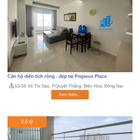
Căn hộ diện tích rộng - đẹp tại Pegasus Plaza
53-55 Võ Thị Sáu, P.Quyết Thắng, Biên Hòa, Đồng Nai
Xem thêm...
2.6 tỷ