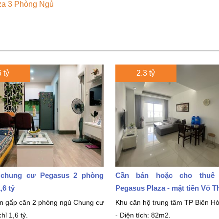
za 3 Phòng Ngủ
 tỷ
2.3 tỷ
chung cư Pegasus 2 phòng
Cần bán hoặc cho thuê
,6 tỷ
Pegasus Plaza - mặt tiền Võ T
án gấp căn 2 phòng ngủ Chung cư
Khu căn hộ trung tâm TP Biên Hò
hỉ 1,6 tỷ.
- Diện tích: 82m2.