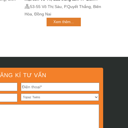
53-55 Võ Thị Sáu, P.Quyết Thắng, Biên
Hòa, Đồng Nai
Xem thêm...
ĂNG KÍ TƯ VẤN