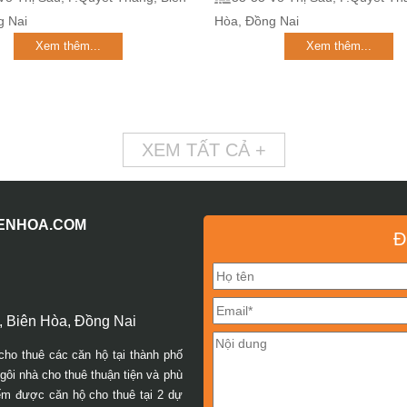
g Nai
Hòa, Đồng Nai
Xem thêm...
Xem thêm...
XEM TẤT CẢ +
IENHOA.COM
Đ
 Biên Hòa, Đồng Nai
cho thuê các căn hộ tại thành phố
ôi nhà cho thuê thuận tiện và phù
iếm được căn hộ cho thuê tại 2 dự