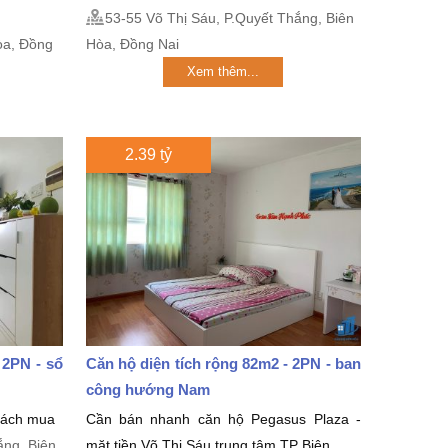
53-55 Võ Thị Sáu, P.Quyết Thắng, Biên
̀a, Đồng
Hòa, Đồng Nai
Xem thêm...
2.39 tỷ
 2PN - sổ
Căn hộ diện tích rộng 82m2 - 2PN - ban
công hướng Nam
khách mua
Cần bán nhanh căn hộ Pegasus Plaza -
ắng, Biên
mặt tiền Võ Thị Sáu trung tâm TP Biên...