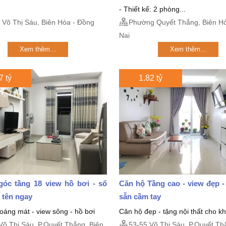
- Thiết kế: 2 phòng...
Võ Thị Sáu, Biên Hòa - Đồng
Phường Quyết Thắng, Biên Ho
Nai
Xem thêm...
Xem thêm...
7 tỷ
1.82 tỷ
góc tầng 18 view hồ bơi - sổ
Căn hộ Tầng cao - view đẹp -
 tên ngay
sẵn cầm tay
oáng mát - view sông - hồ bơi
Căn hộ đẹp - tặng nội thất cho 
Võ Thị Sáu, P.Quyết Thắng, Biên
53-55 Võ Thị Sáu, P.Quyết Th