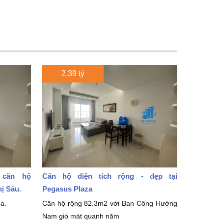
2.39 tỷ
 căn hộ
Căn hộ diện tích rộng - đẹp tại
hị Sáu.
Pegasus Plaza
a.
Căn hộ rộng 82.3m2 với Ban Công Hướng
Nam gió mát quanh năm