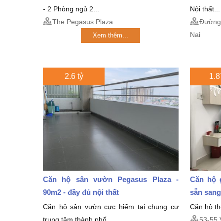
- 2 Phòng ngủ 2...
Nội thất...
The Pegasus Plaza
Đường 
Nai
Xem thêm...
2.6 tỷ
1.8
Căn hộ sân vườn Pegasus Plaza -
Căn hộ 
90m2 - đầy đủ nội thất
sẵn sang
Căn hộ sân vườn cực hiếm tại chung cư
Căn hộ th
trung tâm thành phố
53-55 