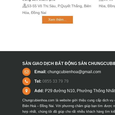
53-55 Võ Thị Sáu, P.Quyết Thắng, Biên
Hòa, Đồn
Hòa, Đồng Nai
Xem thêm...
SÀN GIAO DỊCH BẤT ĐỘNG SẢN CHUNGCUB
Email:
chungcubienhoa@gmail.com
Tel:
0855 33 79 79
Add:
P29 đường N10, Phường Thống Nhất,
Chungcubienhoa.com là website giới thiệu cung cấp dịch vụ 
Biên Hoà – Đồng Nai. Với phương châm giúp bạn tìm được ng
hợp nhất, chúng tôi đã giúp cho rất nhiều khách hàng tìm k