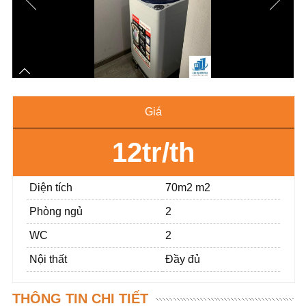
Giá
12tr/th
Diện tích
70m2 m2
Phòng ngủ
2
WC
2
Nội thất
Đầy đủ
THÔNG TIN CHI TIẾT