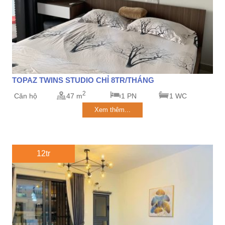
TOPAZ TWINS STUDIO CHỈ 8TR/THÁNG
2
Căn hộ
47 m
1 PN
1 WC
Xem thêm...
12tr