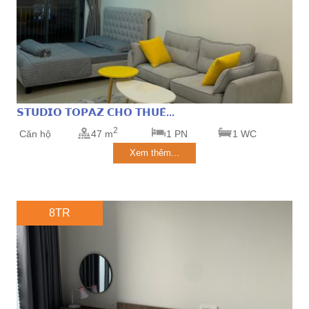
𝗦𝗧𝗨𝗗𝗜𝗢 𝗧𝗢𝗣𝗔𝗭 𝗖𝗛𝗢 𝗧𝗛𝗨𝗘̂...
2
Căn hộ
47 m
1 PN
1 WC
Xem thêm...
8TR