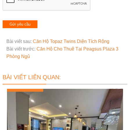
Bài viết sau:
Căn Hộ Topaz Twins Diện Tích Rộng
Bài viết trước:
Căn Hộ Cho Thuê Tại Peagsus Plaza 3
Phòng Ngủ
BÀI VIẾT LIÊN QUAN: