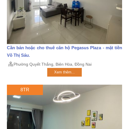
Cần bán hoặc cho thuê căn hộ Pegasus Plaza - mặt tiền
Võ Thị Sáu.
Phường Quyết Thắng, Biên Hòa, Đồng Nai
Xem thêm...
8TR