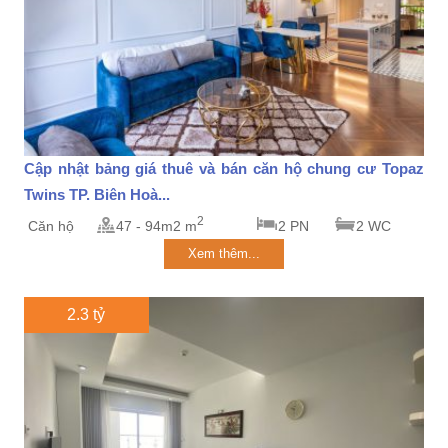
Cập nhật bảng giá thuê và bán căn hộ chung cư Topaz
Twins TP. Biên Hoà...
2
Căn hộ
47 - 94m2 m
2 PN
2 WC
Xem thêm...
2.3 tỷ