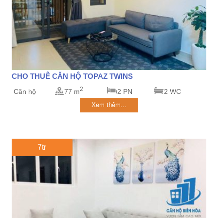
CHO THUÊ CĂN HỘ TOPAZ TWINS
2
Căn hộ
77 m
2 PN
2 WC
Xem thêm...
7tr