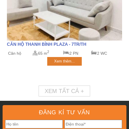
CĂN HỘ THANH BÌNH PLAZA - 7TR/TH
2
Căn hộ
65 m
2 PN
2 WC
Xem thêm...
XEM TẤT CẢ +
ĐĂNG KÍ TƯ VẤN