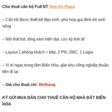
Cho thuê căn hộ Full NT
Sơn An Plaza
– Căn hộ được thiết kế đẹp xinh, phù hợp gia đình trẻ sinh
sống
– Nội thất full, tông xám hiện đại, cực kỳ tinh tế
– Layout 1 phòng khách + bếp, 2 PN, 2WC, 1 Logia
– Vị trí ngay trung tâm Biên Hòa, gần khu công nghiệp thuận
tiện đi lại
– Giá cho thuê chỉ:
9tr/tháng
KÝ G
Ử
I MUA BÁN CHO THUÊ C
Ă
N H
Ộ
NHÀ
ĐẤ
T BIÊN
HÒA