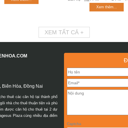
Xem thêm...
XEM TẤT CẢ +
IENHOA.COM
Đ
 Biên Hòa, Đồng Nai
cho thuê các căn hộ tại thành phố
ôi nhà cho thuê thuận tiện và phù
iếm được căn hộ cho thuê tại 2 dự
agesus Plaza cùng nhiều địa điểm
Captcha