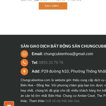
Xem thêm...
SÀN GIAO DỊCH BẤT ĐỘNG SẢN CHUNGCUB
Email:
chungcubienhoa@gmail.com
Tel:
0855 33 79 79
Add:
P29 đường N10, Phường Thống Nhất,
Chungcubienhoa.com là website giới thiệu cung cấp dịch vụ 
Biên Hoà – Đồng Nai. Với phương châm giúp bạn tìm được ng
hợp nhất, chúng tôi đã giúp cho rất nhiều khách hàng tìm k
án căn hộ lớn nhất Biên Hoà: Chung cư Amber Court, The P
khác. Tham khảo
thiết kế nội thất biên hòa