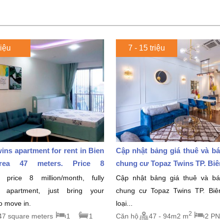
riệu
7 - 15 triệu
ins apartment for rent in Bien
Cập nhật bảng giá thuê và b
rea 47 meters. Price 8
chung cư Topaz Twins TP. Biên
month
 price 8 million/month, fully
Cập nhật bảng giá thuê và b
d apartment, just bring your
chung cư Topaz Twins TP. Bi
to move in.
loại...
2
47 square meters
1
1
Căn hộ
47 - 94m2 m
2 PN