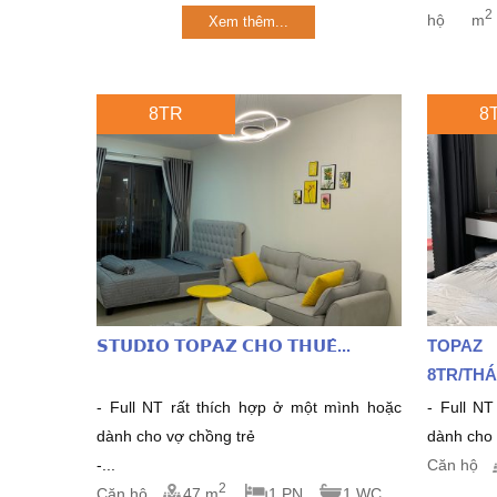
2
hộ
m
Xem thêm...
8TR
8
𝗦𝗧𝗨𝗗𝗜𝗢 𝗧𝗢𝗣𝗔𝗭 𝗖𝗛𝗢 𝗧𝗛𝗨𝗘̂...
TOPAZ
8TR/THA
- Full NT rất thích hợp ở một mình hoặc
- Full NT 
dành cho vợ chồng trẻ
dành cho v
-...
Căn hộ
2
Căn hộ
47 m
1 PN
1 WC