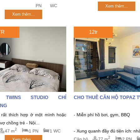
PN
WC
Xem thêm...
Xem thêm...
TR
12tr
 TWINS STUDIO CHỈ
CHO THUÊ CĂN HỘ TOPAZ 
́NG
rất thích hợp ở một mình hoặc
- Miễn phí hồ bơi, gym, BBQ
ợ chồng trẻ - Nội...
2
47 m
1 PN
1 WC
- Xung quanh đầy đủ tiện ích: nhà
2
Căn hộ
77 m
2 PN
Xem thêm...