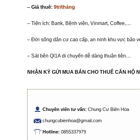
– Giá thuê:
9tr/tháng
– Tiện ích: Bank, Bệnh viện, Vinmart, Coffee,…
– Đời sống dân cư cao cấp, an ninh khu vực bảo v
– Sát bên Ql1A di chuyển dễ dàng thuận tiện…
NHẬN KÝ G
Ử
I MUA BÁN CHO THUÊ C
Ă
N H
Ộ
N
Chuyên viên tư vấn:
Chung Cư Biên Hòa
chungcubienhoa@gmail.com
Hotline:
0855337979