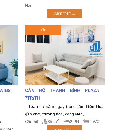
Nai
Xem thêm...
7tr
TWINS
CĂN HỘ THANH BÌNH PLAZA -
7TR/TH
- Tòa nhà nằm ngay trung tâm Biên Hòa,
gần chợ, trường học, công viên,...
2
...
Căn hộ
65 m
2 PN
2 WC
2 WC
Xem thêm...