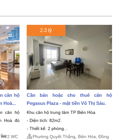
2.3 tỷ
án căn hộ
Cần bán hoặc cho thuê căn hộ
 Hoà...
Pegasus Plaza - mặt tiền Võ Thị Sáu.
án căn hộ
Khu căn hộ trung tâm TP Biên Hòa.
ên Hoà đủ
- Diện tích: 82m2.
- Thiết kế: 2 phòng...
2 WC
Phường Quyết Thắng, Biên Hòa, Đồng