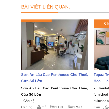
BÀI VIẾT LIÊN QUAN:
8 t
Sơn An Lầu Cao Penthouse Cho Thuê,
Topaz Tw
Cửa Sổ Lớn
Hoa, a
million/
Sơn An Lầu Cao Penthouse Cho Thuê,
- Rental
Cửa Sổ Lớn
furnishe
- Căn hộ...
suitcase 
2
Căn hộ
m
1 PN
1 WC
Căn