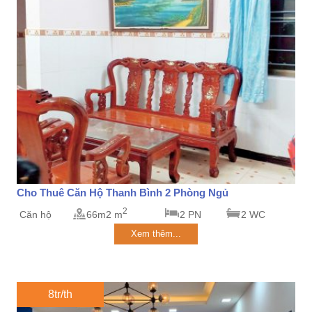
Cho Thuê Căn Hộ Thanh Bình 2 Phòng Ngủ
2
Căn hộ
66m2 m
2 PN
2 WC
Xem thêm...
8tr/th