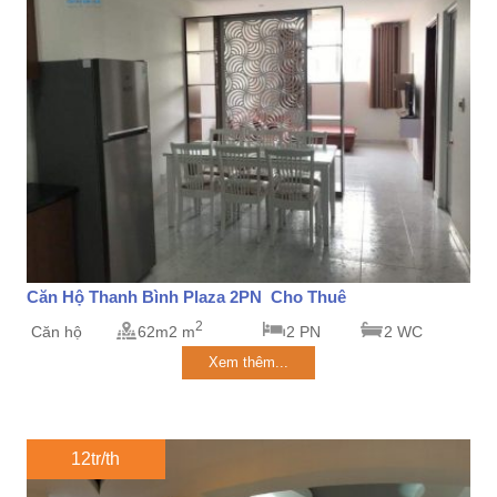
Căn Hộ Thanh Bình Plaza 2PN Cho Thuê
2
Căn hộ
62m2 m
2 PN
2 WC
Xem thêm...
12tr/th