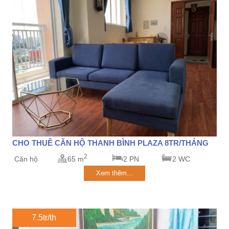
CHO THUÊ CĂN HỘ THANH BÌNH PLAZA 8TR/THÁNG
2
Căn hộ
65 m
2 PN
2 WC
Xem thêm...
7.5tr/th