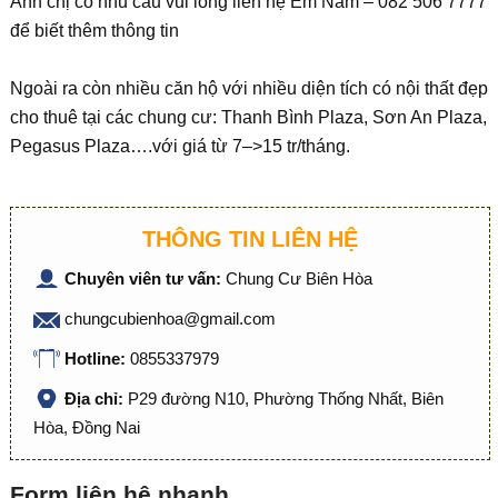
Anh chị có nhu cầu vui lòng liên hệ Em Nam – 082 506 7777
để biết thêm thông tin
Ngoài ra còn nhiều căn hộ với nhiều diện tích có nội thất đẹp
cho thuê tại các chung cư: Thanh Bình Plaza, Sơn An Plaza,
Pegasus Plaza….với giá từ 7–>15 tr/tháng.
THÔNG TIN LIÊN HỆ
Chuyên viên tư vấn:
Chung Cư Biên Hòa
chungcubienhoa@gmail.com
Hotline:
0855337979
Địa chỉ:
P29 đường N10, Phường Thống Nhất, Biên
Hòa, Đồng Nai
Form liên hệ nhanh