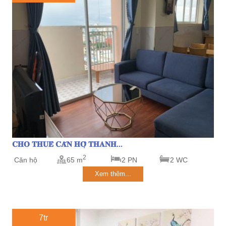
𝐂𝐇𝐎 𝐓𝐇𝐔𝐄̂ 𝐂𝐀̆𝐍 𝐇𝐎̣̂ 𝐓𝐇𝐀𝐍𝐇...
2
Căn hộ
65 m
2 PN
2 WC
Xem thêm...
7tr