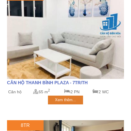
CĂN HỘ THANH BÌNH PLAZA - 7TR/TH
2
Căn hộ
65 m
2 PN
2 WC
Xem thêm...
8TR