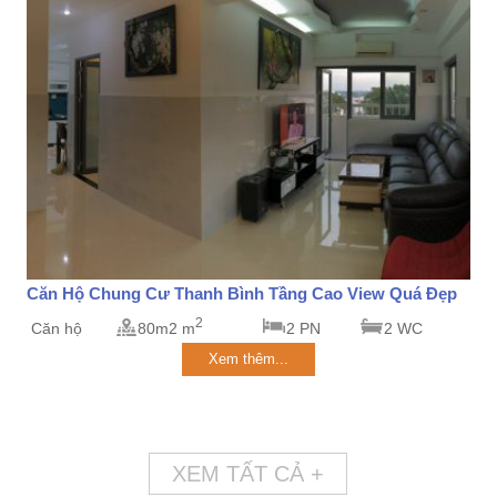
Căn Hộ Chung Cư Thanh Bình Tầng Cao View Quá Đẹp
2
Căn hộ
80m2 m
2 PN
2 WC
Xem thêm...
XEM TẤT CẢ +