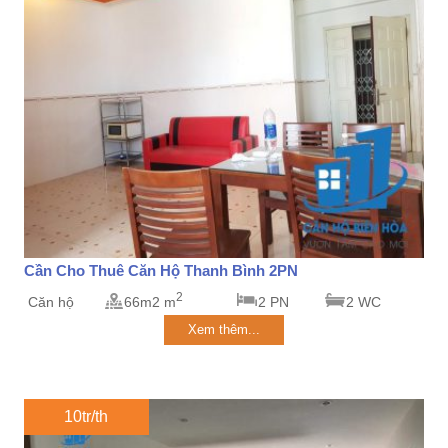
Cần Cho Thuê Căn Hộ Thanh Bình 2PN
2
Căn hộ
66m2 m
2 PN
2 WC
Xem thêm...
10tr/th