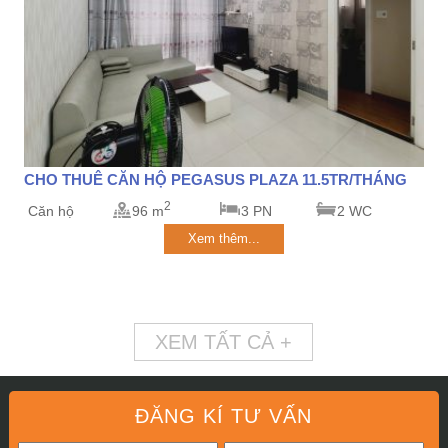
CHO THUÊ CĂN HỘ PEGASUS PLAZA 11.5TR/THÁNG
2
Căn hộ
96 m
3 PN
2 WC
Xem thêm...
XEM TẤT CẢ +
ĐĂNG KÍ TƯ VẤN