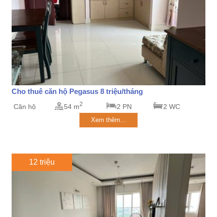
Cho thuê căn hộ Pegasus 8 triệu/tháng
2
Căn hộ
54 m
2 PN
2 WC
Xem thêm...
12 triệu