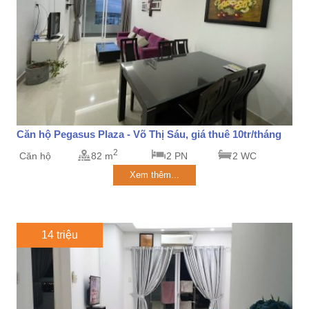
Căn hộ Pegasus Plaza - Võ Thị Sáu, giá thuê 10tr/tháng
2
Căn hộ
82 m
2 PN
2 WC
Xem thêm...
14 triệu