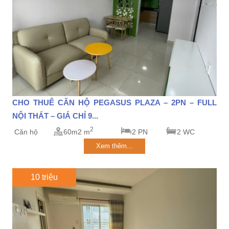
CHO THUÊ CĂN HỘ PEGASUS PLAZA – 2PN – FULL
NỘI THẤT – GIÁ CHỈ 9...
2
Căn hộ
60m2 m
2 PN
2 WC
Xem thêm...
10 triệu