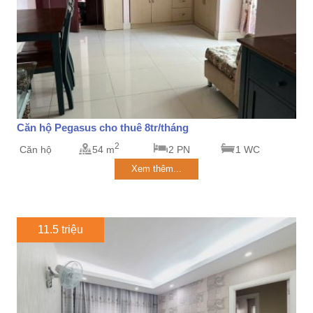
Căn hộ Pegasus cho thuê 8tr/tháng
2
Căn hộ
54 m
2 PN
1 WC
Xem thêm...
11.5 triệu