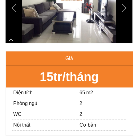
Giá
15tr/tháng
Diện tích
65 m2
Phòng ngủ
2
WC
2
Nội thất
Cơ bản