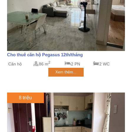
Cho thuê căn hộ Pegasus 12th/tháng
2
Căn hộ
86 m
2 PN
2 WC
Xem thêm...
8 triệu