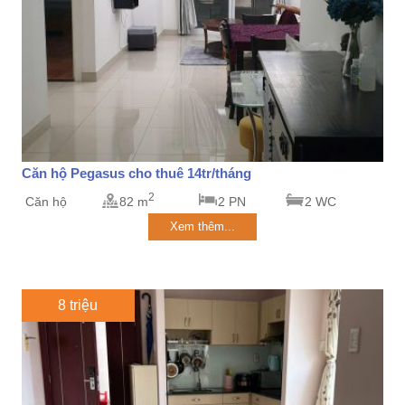
Căn hộ Pegasus cho thuê 14tr/tháng
2
Căn hộ
82 m
2 PN
2 WC
Xem thêm...
8 triệu