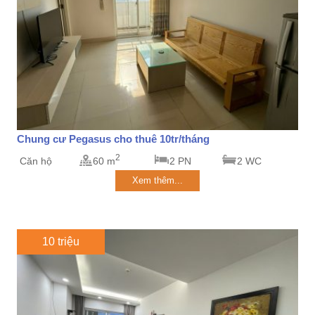
Chung cư Pegasus cho thuê 10tr/tháng
2
Căn hộ
60 m
2 PN
2 WC
Xem thêm...
10 triệu